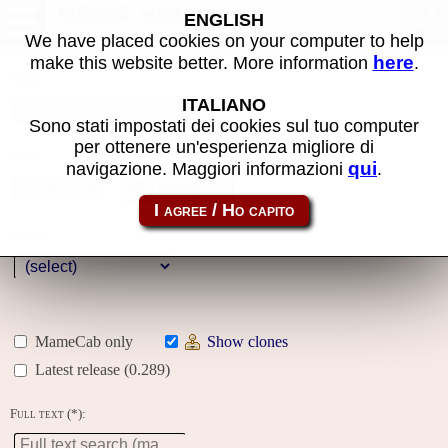
MAME machines
ENGLISH
We have placed cookies on your computer to help
here
make this website better. More information
.
Name:
ITALIANO
Sono stati impostati dei cookies sul tuo computer
per ottenere un'esperienza migliore di
Year:
qui
navigazione. Maggiori informazioni
.
Gallery
Genre:
MameCab only
Show clones
Latest release (0.289)
Full text (*):