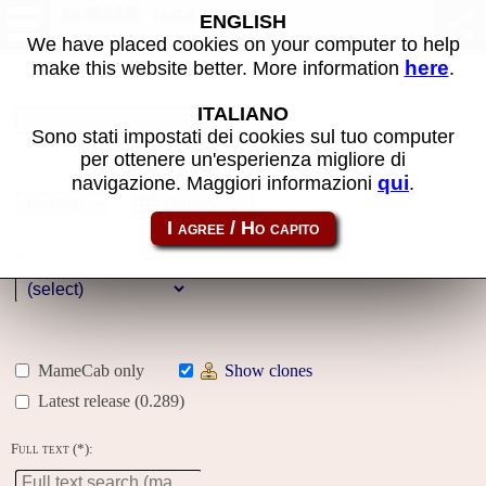
MAME machines
ENGLISH
We have placed cookies on your computer to help
here
make this website better. More information
.
Name:
ITALIANO
Sono stati impostati dei cookies sul tuo computer
per ottenere un'esperienza migliore di
Year:
qui
navigazione. Maggiori informazioni
.
Gallery
Genre:
MameCab only
Show clones
Latest release (0.289)
Full text (*):