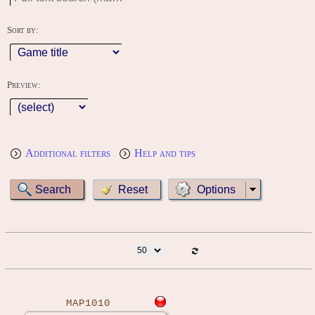
Sort by:
Preview:
Additional filters
Help and tips
Options
MAP1010