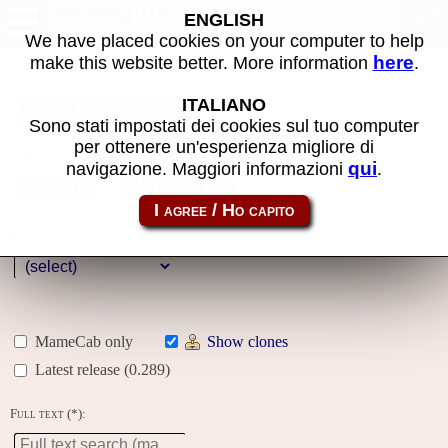
MAME machines
ENGLISH
We have placed cookies on your computer to help
here
make this website better. More information
.
Name:
ITALIANO
Sono stati impostati dei cookies sul tuo computer
per ottenere un'esperienza migliore di
Year:
qui
navigazione. Maggiori informazioni
.
Gallery
Genre:
MameCab only
Show clones
Latest release (0.289)
Full text (*):