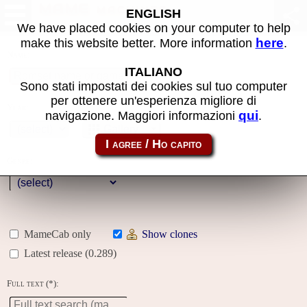
MAME machines
ENGLISH
We have placed cookies on your computer to help
here
make this website better. More information
.
Name:
ITALIANO
Sono stati impostati dei cookies sul tuo computer
per ottenere un'esperienza migliore di
Year:
qui
navigazione. Maggiori informazioni
.
Gallery
Genre:
MameCab only
Show clones
Latest release (0.289)
Full text (*):