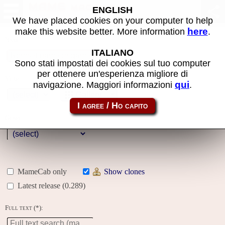
MAME machines
ENGLISH
We have placed cookies on your computer to help
here
make this website better. More information
.
Name:
ITALIANO
Sono stati impostati dei cookies sul tuo computer
per ottenere un'esperienza migliore di
Year:
qui
navigazione. Maggiori informazioni
.
Gallery
Genre:
MameCab only
Show clones
Latest release (0.289)
Full text (*):