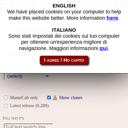
MAME machines
ENGLISH
We have placed cookies on your computer to help
here
make this website better. More information
.
Name:
ITALIANO
Sono stati impostati dei cookies sul tuo computer
per ottenere un'esperienza migliore di
Year:
qui
navigazione. Maggiori informazioni
.
Gallery
Genre:
MameCab only
Show clones
Latest release (0.289)
Full text (*):