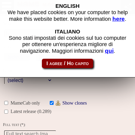
MAME machines
ENGLISH
We have placed cookies on your computer to help
here
make this website better. More information
.
Name:
ITALIANO
Sono stati impostati dei cookies sul tuo computer
per ottenere un'esperienza migliore di
Year:
qui
navigazione. Maggiori informazioni
.
Gallery
Genre:
MameCab only
Show clones
Latest release (0.289)
Full text (*):