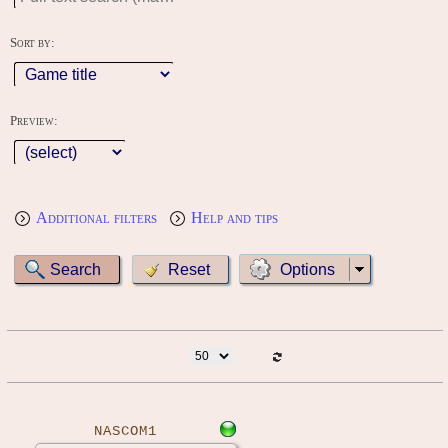
Sort by:
Preview:
Additional filters
Help and tips
Options
NASCOM1