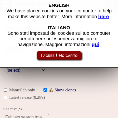
MAME machines
ENGLISH
We have placed cookies on your computer to help
here
make this website better. More information
.
Name:
ITALIANO
Sono stati impostati dei cookies sul tuo computer
per ottenere un'esperienza migliore di
Year:
qui
navigazione. Maggiori informazioni
.
Gallery
Genre:
MameCab only
Show clones
Latest release (0.289)
Full text (*):