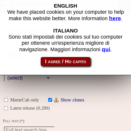
MAME machines
ENGLISH
We have placed cookies on your computer to help
here
make this website better. More information
.
Name:
ITALIANO
Sono stati impostati dei cookies sul tuo computer
per ottenere un'esperienza migliore di
Year:
qui
navigazione. Maggiori informazioni
.
Gallery
Genre:
MameCab only
Show clones
Latest release (0.289)
Full text (*):