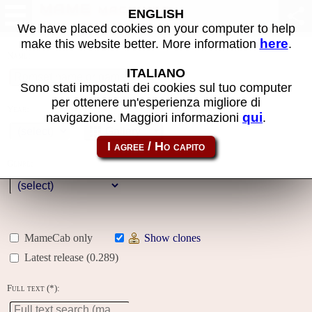
MAME machines
ENGLISH
We have placed cookies on your computer to help
here
make this website better. More information
.
Name:
ITALIANO
Sono stati impostati dei cookies sul tuo computer
per ottenere un'esperienza migliore di
Year:
qui
navigazione. Maggiori informazioni
.
Gallery
Genre:
MameCab only
Show clones
Latest release (0.289)
Full text (*):