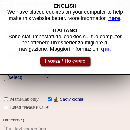
MAME machines
ENGLISH
We have placed cookies on your computer to help
here
make this website better. More information
.
Name:
ITALIANO
Sono stati impostati dei cookies sul tuo computer
per ottenere un'esperienza migliore di
Year:
qui
navigazione. Maggiori informazioni
.
Gallery
Genre:
MameCab only
Show clones
Latest release (0.289)
Full text (*):