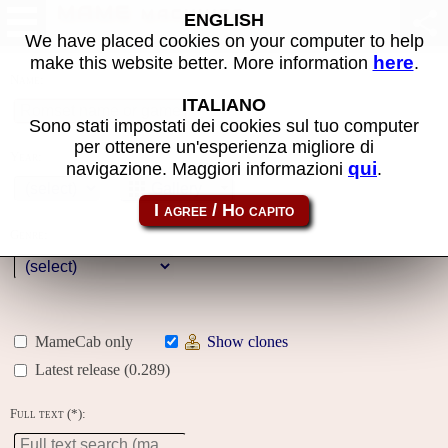
MAME machines
ENGLISH
We have placed cookies on your computer to help
here
make this website better. More information
.
Name:
ITALIANO
Sono stati impostati dei cookies sul tuo computer
per ottenere un'esperienza migliore di
Year:
qui
navigazione. Maggiori informazioni
.
Gallery
Genre:
MameCab only
Show clones
Latest release (0.289)
Full text (*):