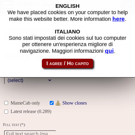
MAME machines
ENGLISH
We have placed cookies on your computer to help
here
make this website better. More information
.
Name:
ITALIANO
Sono stati impostati dei cookies sul tuo computer
per ottenere un'esperienza migliore di
Year:
qui
navigazione. Maggiori informazioni
.
Gallery
Genre:
MameCab only
Show clones
Latest release (0.289)
Full text (*):