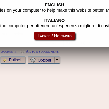
ENGLISH
es on your computer to help make this website better. 
Anno:
ITALIANO
l tuo computer per ottenere un'esperienza migliore di na
Solo MameCab
Mos
Anteprima:
 aggiuntivi
Aiuto e suggerimenti
Opzioni