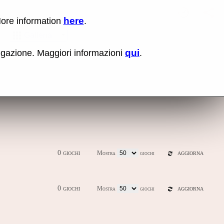
here
More information
.
Nessun elemen
Mos
Galleria
qui
vigazione. Maggiori informazioni
.
tra cloni
Ultima versione (0.289)
0 giochi
Mostra
giochi
AGGIORNA
0 giochi
Mostra
giochi
AGGIORNA