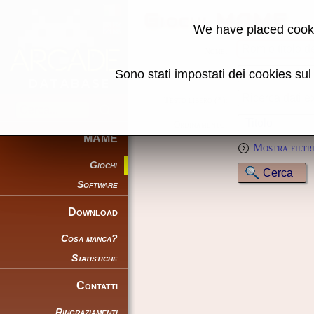
Giochi MAME
We have placed cooki
Nome:
Sono stati impostati dei cookies su
Genere:
Testo libero (*):
Ordinamento:
MAME
Mostra filtri
Giochi
Software
Download
Cosa manca?
Statistiche
Contatti
Ringraziamenti