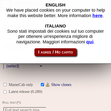
MAME machines
ENGLISH
We have placed cookies on your computer to help
here
make this website better. More information
.
Name:
ITALIANO
Sono stati impostati dei cookies sul tuo computer
per ottenere un'esperienza migliore di
Year:
qui
navigazione. Maggiori informazioni
.
Gallery
Genre:
MameCab only
Show clones
Latest release (0.289)
Full text (*):