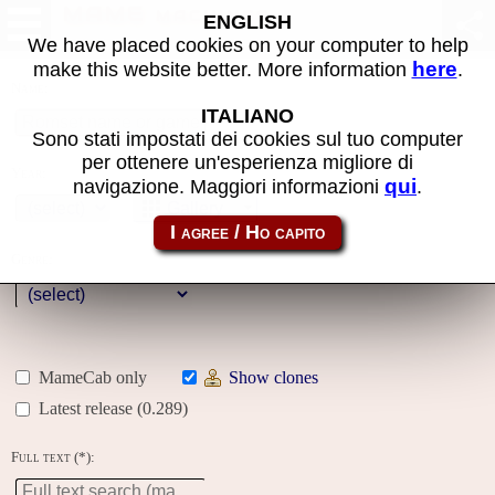
MAME machines
ENGLISH
We have placed cookies on your computer to help
here
make this website better. More information
.
Name:
ITALIANO
Sono stati impostati dei cookies sul tuo computer
per ottenere un'esperienza migliore di
Year:
qui
navigazione. Maggiori informazioni
.
Gallery
Genre:
MameCab only
Show clones
Latest release (0.289)
Full text (*):