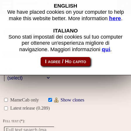
MAME machines
ENGLISH
We have placed cookies on your computer to help
here
make this website better. More information
.
Name:
ITALIANO
Sono stati impostati dei cookies sul tuo computer
per ottenere un'esperienza migliore di
Year:
qui
navigazione. Maggiori informazioni
.
Gallery
Genre:
MameCab only
Show clones
Latest release (0.289)
Full text (*):