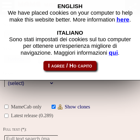
MAME machines
ENGLISH
We have placed cookies on your computer to help
here
make this website better. More information
.
Name:
ITALIANO
Sono stati impostati dei cookies sul tuo computer
per ottenere un'esperienza migliore di
Year:
qui
navigazione. Maggiori informazioni
.
Gallery
Genre:
MameCab only
Show clones
Latest release (0.289)
Full text (*):