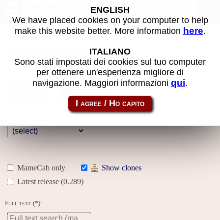
MAME machines
ENGLISH
We have placed cookies on your computer to help
here
make this website better. More information
.
Name:
ITALIANO
Sono stati impostati dei cookies sul tuo computer
per ottenere un'esperienza migliore di
Year:
qui
navigazione. Maggiori informazioni
.
Gallery
Genre:
MameCab only
Show clones
Latest release (0.289)
Full text (*):