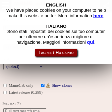
MAME machines
ENGLISH
We have placed cookies on your computer to help
here
make this website better. More information
.
Name:
ITALIANO
Sono stati impostati dei cookies sul tuo computer
per ottenere un'esperienza migliore di
Year:
qui
navigazione. Maggiori informazioni
.
Gallery
Genre:
MameCab only
Show clones
Latest release (0.289)
Full text (*):