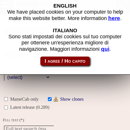
MAME machines
ENGLISH
We have placed cookies on your computer to help
here
make this website better. More information
.
Name:
ITALIANO
Sono stati impostati dei cookies sul tuo computer
per ottenere un'esperienza migliore di
Year:
qui
navigazione. Maggiori informazioni
.
Gallery
Genre:
MameCab only
Show clones
Latest release (0.289)
Full text (*):