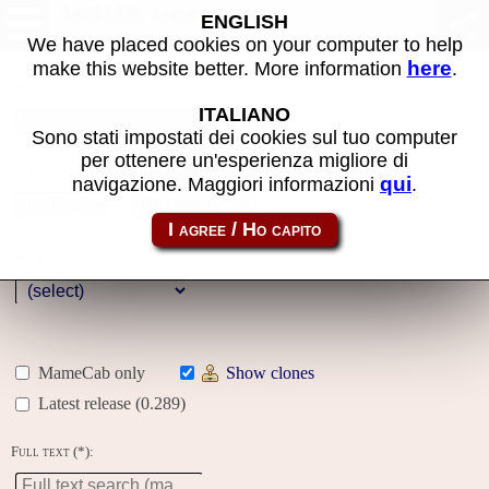
MAME machines
ENGLISH
We have placed cookies on your computer to help
here
make this website better. More information
.
Name:
ITALIANO
Sono stati impostati dei cookies sul tuo computer
per ottenere un'esperienza migliore di
Year:
qui
navigazione. Maggiori informazioni
.
Gallery
Genre:
MameCab only
Show clones
Latest release (0.289)
Full text (*):