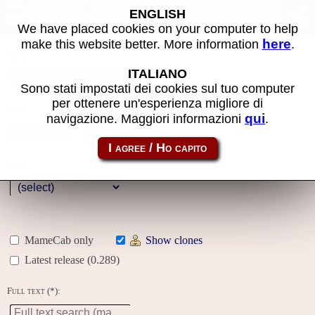
MAME machines
ENGLISH
We have placed cookies on your computer to help
here
make this website better. More information
.
Name:
ITALIANO
Sono stati impostati dei cookies sul tuo computer
per ottenere un'esperienza migliore di
Year:
qui
navigazione. Maggiori informazioni
.
Gallery
Genre:
MameCab only
Show clones
Latest release (0.289)
Full text (*):