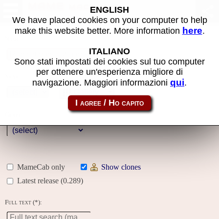
MAME machines
ENGLISH
We have placed cookies on your computer to help
here
make this website better. More information
.
Name:
ITALIANO
Sono stati impostati dei cookies sul tuo computer
per ottenere un'esperienza migliore di
Year:
qui
navigazione. Maggiori informazioni
.
Gallery
Genre:
MameCab only
Show clones
Latest release (0.289)
Full text (*):