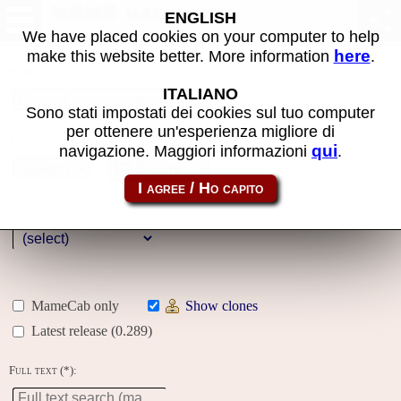
MAME machines
ENGLISH
We have placed cookies on your computer to help
here
make this website better. More information
.
Name:
ITALIANO
Sono stati impostati dei cookies sul tuo computer
per ottenere un'esperienza migliore di
Year:
qui
navigazione. Maggiori informazioni
.
Gallery
Genre:
MameCab only
Show clones
Latest release (0.289)
Full text (*):