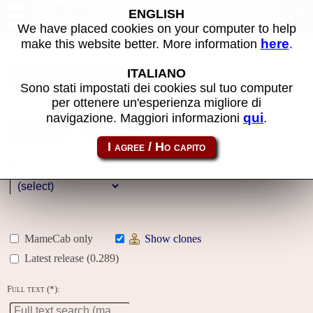
MAME machines
ENGLISH
We have placed cookies on your computer to help
here
make this website better. More information
.
Name:
ITALIANO
Sono stati impostati dei cookies sul tuo computer
per ottenere un'esperienza migliore di
Year:
qui
navigazione. Maggiori informazioni
.
Gallery
Genre:
MameCab only
Show clones
Latest release (0.289)
Full text (*):