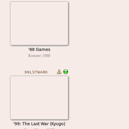
'88 Games
Konami
1988
99LSTWARK
'99: The Last War (Kyugo)