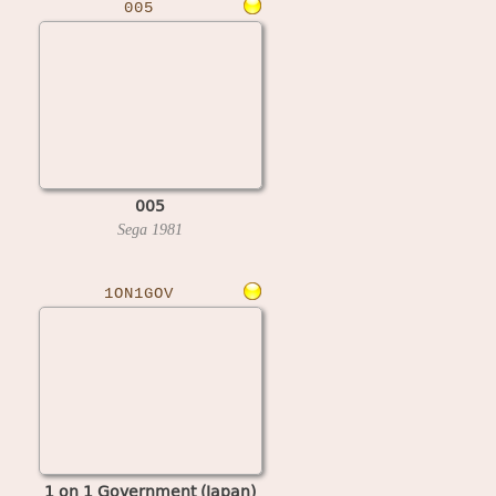
005
005
Sega
1981
1ON1GOV
1 on 1 Government (Japan)