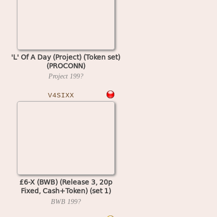
'L' Of A Day (Project) (Token set)
(PROCONN)
Project
199?
V4SIXX
£6-X (BWB) (Release 3, 20p
Fixed, Cash+Token) (set 1)
(MPU4 Video)
BWB
199?