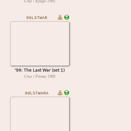
Crux / Kyugo
1985
99LSTWAR
'99: The Last War (set 1)
Crux / Proma
1985
99LSTWARA