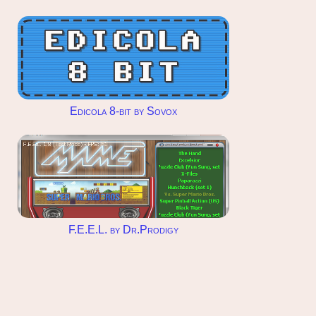
Edicola 8-bit by Sovox
F.E.E.L. by Dr.Prodigy