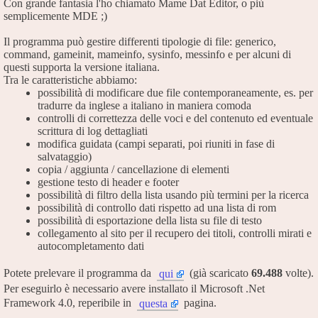
Con grande fantasia l'ho chiamato Mame Dat Editor, o più
semplicemente MDE ;)
Il programma può gestire differenti tipologie di file: generico,
command, gameinit, mameinfo, sysinfo, messinfo e per alcuni di
questi supporta la versione italiana.
Tra le caratteristiche abbiamo:
possibilità di modificare due file contemporaneamente, es. per
tradurre da inglese a italiano in maniera comoda
controlli di correttezza delle voci e del contenuto ed eventuale
scrittura di log dettagliati
modifica guidata (campi separati, poi riuniti in fase di
salvataggio)
copia / aggiunta / cancellazione di elementi
gestione testo di header e footer
possibilità di filtro della lista usando più termini per la ricerca
possibilità di controllo dati rispetto ad una lista di rom
possibilità di esportazione della lista su file di testo
collegamento al sito per il recupero dei titoli, controlli mirati e
autocompletamento dati
Potete prelevare il programma da
(già scaricato
69.488
volte).
qui
Per eseguirlo è necessario avere installato il Microsoft .Net
Framework 4.0, reperibile in
pagina.
questa