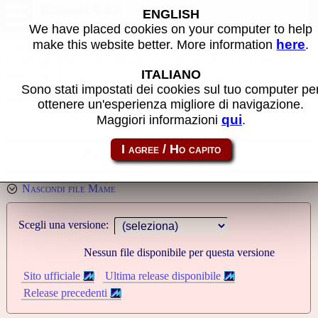
Download
ENGLISH
We have placed cookies on your computer to help
here
make this website better. More information
.
In questa pagina sono raccolti file disponibili pubblicamente ed in
maniera gratuita, grazie alla passione che ognuno di noi mette in
ITALIANO
quello che fa.
Se li trovate utili, considerate l'idea di fare una piccola donazione
Sono stati impostati dei cookies sul tuo computer pe
all'autore.
ottenere un'esperienza migliore di navigazione.
qui
Maggiori informazioni
.
Emulatori e file extra
Nascondi file Mame
Scegli una versione:
Nessun file disponibile per questa versione
Sito ufficiale
Ultima release disponibile
Release precedenti