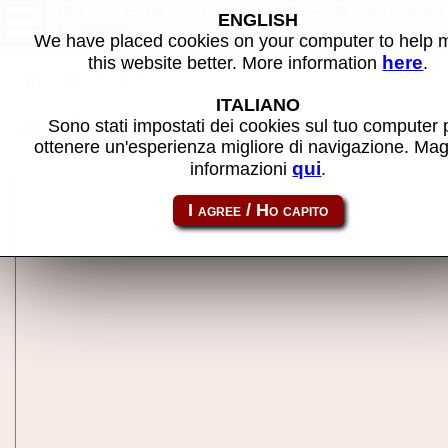
Atomic Windows v1.0 - Software
ENGLISH
MAME
We have placed cookies on your computer to help
here
this website better. More information
.
Torna alla ricerca
ITALIANO
Condividi la pagina usando questo link:
Sono stati impostati dei cookies sul tuo computer 
atom_rom-windows
ottenere un'esperienza migliore di navigazione. Mag
qui
informazioni
.