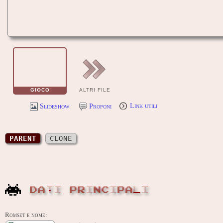
GIOCO
ALTRI FILE
Slideshow
Proponi
Link utili
PARENT
CLONE
DATI PRINCIPALI
Romset e nome: