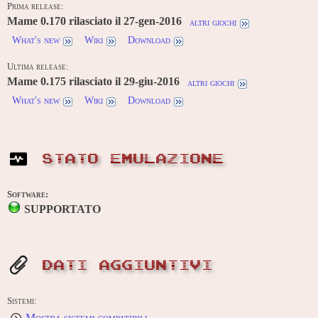
Prima release:
Mame 0.170 rilasciato il 27-gen-2016
altri giochi
What's new
Wiki
Download
Ultima release:
Mame 0.175 rilasciato il 29-giu-2016
altri giochi
What's new
Wiki
Download
STATO EMULAZIONE
Software:
SUPPORTATO
DATI AGGIUNTIVI
Sistemi:
Mostra sistemi compatibili