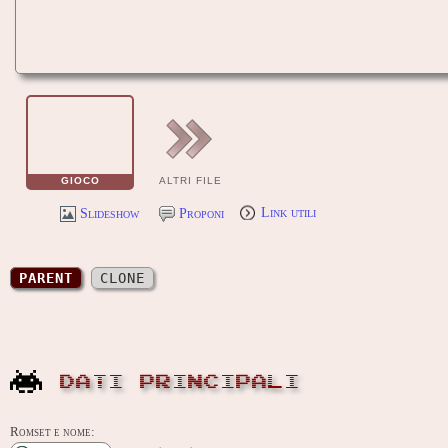
GIOCO
ALTRI FILE
Slideshow
Proponi
Link utili
PARENT
CLONE
DATI PRINCIPALI
Romset e nome: