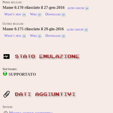
Prima release:
Mame 0.170 rilasciato il 27-gen-2016
altri giochi
What's new
Wiki
Download
Ultima release:
Mame 0.175 rilasciato il 29-giu-2016
altri giochi
What's new
Wiki
Download
STATO EMULAZIONE
Software:
SUPPORTATO
DATI AGGIUNTIVI
Sistemi:
Mostra sistemi compatibili