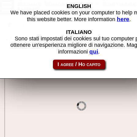
Atomic Windows v1.0 - Software
ENGLISH
MAME
We have placed cookies on your computer to help
here
this website better. More information
.
Torna alla ricerca
ITALIANO
Condividi la pagina usando questo link:
Sono stati impostati dei cookies sul tuo computer 
atom_rom-windows
ottenere un'esperienza migliore di navigazione. Mag
qui
informazioni
.