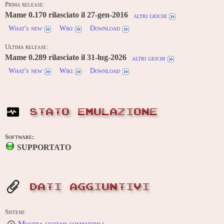
Prima release:
Mame 0.170 rilasciato il 27-gen-2016
altri giochi
What's new
Wiki
Download
Ultima release:
Mame 0.289 rilasciato il 31-lug-2026
altri giochi
What's new
Wiki
Download
STATO EMULAZIONE
Software:
SUPPORTATO
DATI AGGIUNTIVI
Sistemi:
Mostra sistemi compatibili