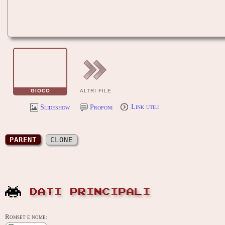
GIOCO
ALTRI FILE
Slideshow
Proponi
Link utili
PARENT
CLONE
DATI PRINCIPALI
Romset e nome: