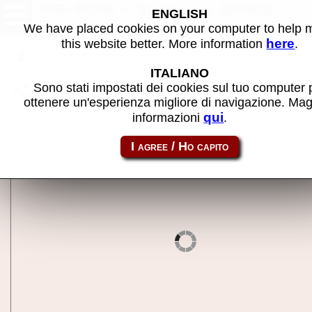
WE-ROM - Software MAME
ENGLISH
We have placed cookies on your computer to help
here
this website better. More information
.
Torna alla ricerca
ITALIANO
Condividi la pagina usando questo link:
Sono stati impostati dei cookies sul tuo computer 
atom_rom-werom
ottenere un'esperienza migliore di navigazione. Mag
qui
informazioni
.