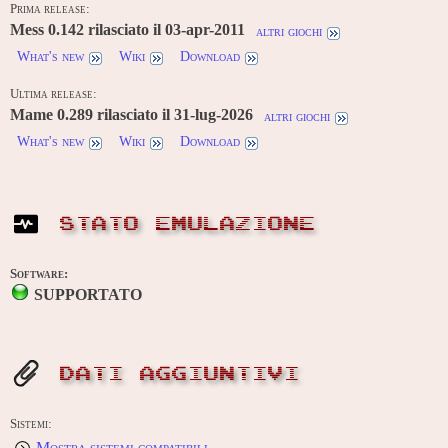
Prima release:
Mess 0.142 rilasciato il 03-apr-2011
altri giochi
What's new
Wiki
Download
Ultima release:
Mame 0.289 rilasciato il 31-lug-2026
altri giochi
What's new
Wiki
Download
STATO EMULAZIONE
Software:
SUPPORTATO
DATI AGGIUNTIVI
Sistemi:
Mostra sistemi compatibili