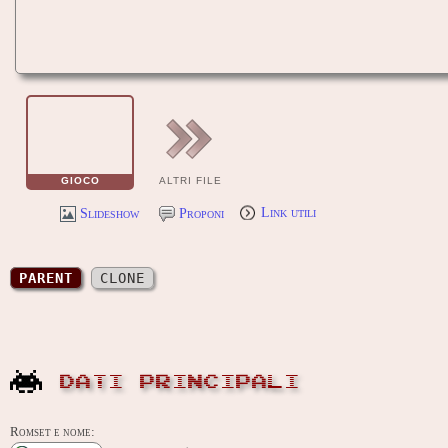
GIOCO
ALTRI FILE
Slideshow
Proponi
Link utili
PARENT
CLONE
DATI PRINCIPALI
Romset e nome: