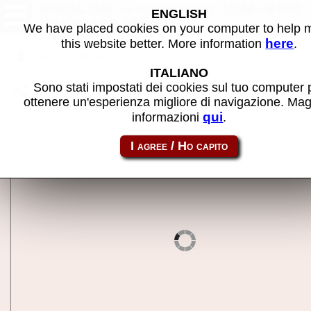
PROLOG interpreter (OM-51P) 
ENGLISH
Software MAME
We have placed cookies on your computer to help
here
this website better. More information
.
Torna alla ricerca
ITALIANO
Condividi la pagina usando questo link:
Sono stati impostati dei cookies sul tuo computer 
pb2000c-prolog
ottenere un'esperienza migliore di navigazione. Mag
qui
informazioni
.