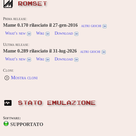
ROMSET
Prima release:
Mame 0.170 rilasciato il 27-gen-2016
altri giochi
What's new
Wiki
Download
Ultima release:
Mame 0.289 rilasciato il 31-lug-2026
altri giochi
What's new
Wiki
Download
Cloni:
Mostra cloni
STATO EMULAZIONE
Software:
SUPPORTATO