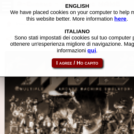
P-Charme - Software MAME
ENGLISH
We have placed cookies on your computer to help
here
this website better. More information
.
Torna alla ricerca
ITALIANO
Condividi la pagina usando questo link:
Sono stati impostati dei cookies sul tuo computer 
atom_rom-pcharme
ottenere un'esperienza migliore di navigazione. Mag
qui
informazioni
.