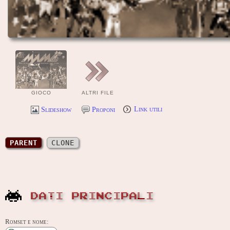
GIOCO
ALTRI FILE
Slideshow
Proponi
Link utili
PARENT
CLONE
DATI PRINCIPALI
Romset e nome: