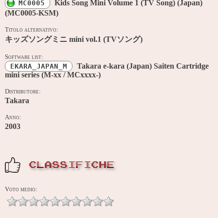
Kids Song Mini Volume 1 (TV Song) (Japan)
MC0005
(MC0005-KSM)
Titolo alternativo:
キッズソングミニ mini vol.1 (TVソング)
Software list:
Takara e-kara (Japan) Saiten Cartridge
EKARA_JAPAN_M
mini series (M-xx / MCxxxx-)
Distributore:
Takara
Anno:
2003
CLASSIFICHE
Voto medio: