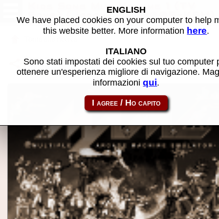
Kids Song Mini Volume 1 (TV
ENGLISH
Song) (Japan) (MC0005-KSM)
We have placed cookies on your computer to help
- Software MAME
here
this website better. More information
.
Torna alla ricerca
ITALIANO
Condividi la pagina usando questo link:
Sono stati impostati dei cookies sul tuo computer 
ekara_japan_m-mc0005
ottenere un'esperienza migliore di navigazione. Mag
qui
informazioni
.