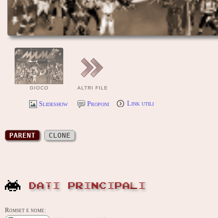
GIOCO
ALTRI FILE
Slideshow
Proponi
Link utili
PARENT
CLONE
DATI PRINCIPALI
Romset e nome: