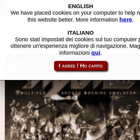
GAGS v2.1 - Software MAME
ENGLISH
We have placed cookies on your computer to help
here
this website better. More information
.
Torna alla ricerca
ITALIANO
Condividi la pagina usando questo link:
Sono stati impostati dei cookies sul tuo computer 
atom_rom-gags21
ottenere un'esperienza migliore di navigazione. Mag
qui
informazioni
.