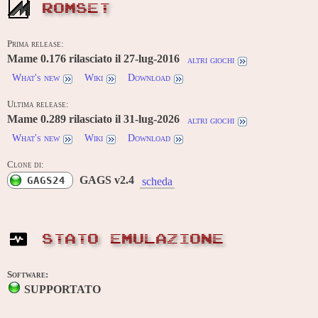
ROMSET
Prima release:
Mame 0.176 rilasciato il 27-lug-2016
altri giochi
What's new
Wiki
Download
Ultima release:
Mame 0.289 rilasciato il 31-lug-2026
altri giochi
What's new
Wiki
Download
Clone di:
GAGS v2.4
GAGS24
scheda
STATO EMULAZIONE
Software:
SUPPORTATO