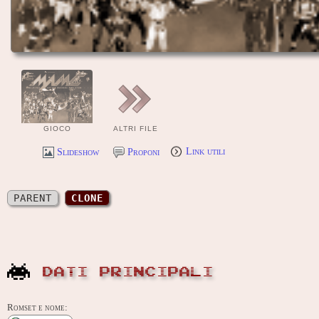
GIOCO
ALTRI FILE
Slideshow
Proponi
Link utili
PARENT
CLONE
DATI PRINCIPALI
Romset e nome: