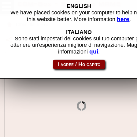
COM-Box - Software MAME
ENGLISH
We have placed cookies on your computer to help
here
this website better. More information
.
Torna alla ricerca
ITALIANO
Condividi la pagina usando questo link:
Sono stati impostati dei cookies sul tuo computer 
atom_rom-combox
ottenere un'esperienza migliore di navigazione. Mag
qui
informazioni
.