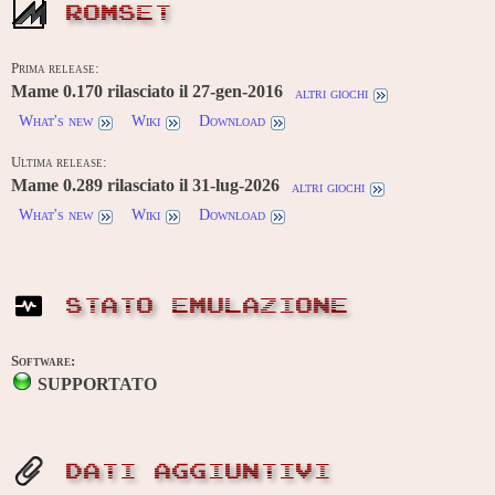
ROMSET
Prima release:
Mame 0.170 rilasciato il 27-gen-2016
altri giochi
What's new
Wiki
Download
Ultima release:
Mame 0.289 rilasciato il 31-lug-2026
altri giochi
What's new
Wiki
Download
STATO EMULAZIONE
Software:
SUPPORTATO
DATI AGGIUNTIVI