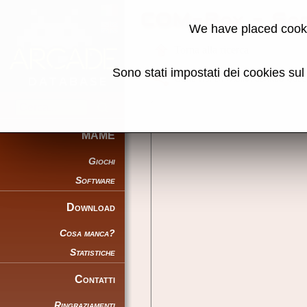
COM-Box - So
We have placed cooki
Torna alla ricerca
Sono stati impostati dei cookies su
Condividi la pagina usando ques
MAME
Giochi
Software
Download
Cosa manca?
Statistiche
Contatti
Ringraziamenti