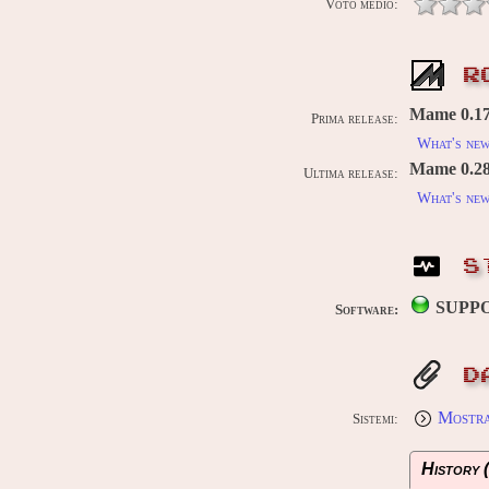
Voto medio:
R
Mame 0.170
Prima release:
What's ne
Mame 0.289
Ultima release:
What's ne
S
SUPP
Software:
D
Mostra 
Sistemi:
History (