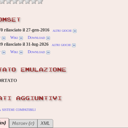
OMSET
 rilasciato il 27-gen-2016
altri giochi
w
Wiki
Download
 rilasciato il 31-lug-2026
altri giochi
w
Wiki
Download
TATO EMULAZIONE
ORTATO
ATI AGGIUNTIVI
sistemi compatibili
en)
History (it)
XML