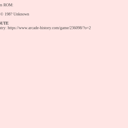
om ROM:
© 198? Unknown
BUTE
entry: https://www.arcade-history.com/game/236098/?o=2