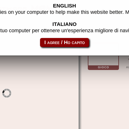
ENGLISH
ftware MAME
es on your computer to help make this website better. 
ITALIANO
l tuo computer per ottenere un'esperienza migliore di na
to link:
atom_rom-combox
GIOCO
A