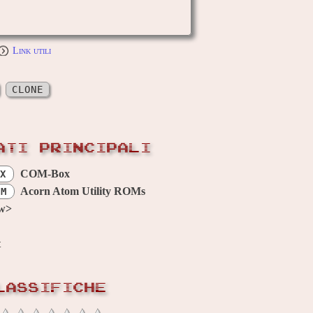
Link utili
CLONE
ATI PRINCIPALI
COM-Box
X
Acorn Atom Utility ROMs
OM
w>
t
LASSIFICHE