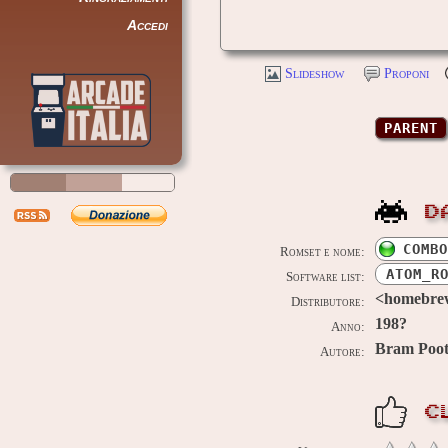
Accedi
Slideshow
Proponi
PARENT
D
COMBO
Romset e nome:
ATOM_R
Software list:
<homebre
Distributore:
198?
Anno:
Bram Poo
Autore:
C