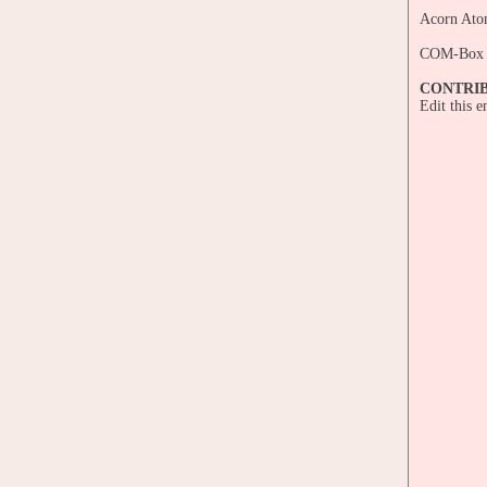
Acorn At
COM-Box 
CONTRI
Edit this 