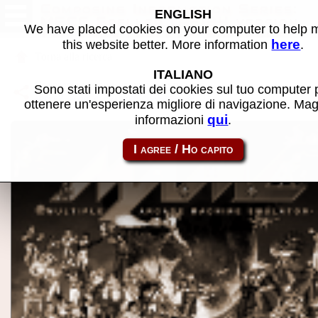
Composing Information Series:
ENGLISH
MECC Speller (A-134 version
We have placed cookies on your computer to help
1.0) (4am crack) - Software
here
this website better. More information
.
MAME
Torna alla ricerca
ITALIANO
Condividi la pagina usando questo link:
Sono stati impostati dei cookies sul tuo computer 
apple2_flop_clcracked-cismspell
ottenere un'esperienza migliore di navigazione. Mag
qui
informazioni
.