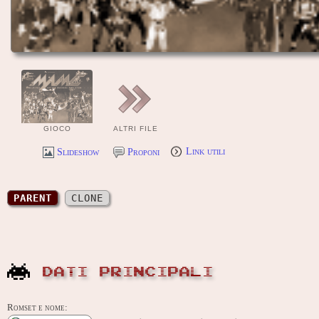
GIOCO
ALTRI FILE
Slideshow
Proponi
Link utili
PARENT
CLONE
DATI PRINCIPALI
Romset e nome: