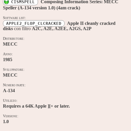
Composing Information Series: MECC
CISMSPELL
Speller (A-134 version 1.0) (4am crack)
Software list:
Apple II cleanly cracked
APPLE2_FLOP_CLCRACKED
disks
con filtro
A2C, A2E, A2EE, A2GS, A2P
Distributore:
MECC
Anno:
1985
Sviluppatore:
MECC
Numero parte:
A-134
Utilizzo:
Requires a 64K Apple ][+ or later.
Versione:
1.0