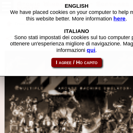
Atomic Windows v1.1 - Software
ENGLISH
MAME
We have placed cookies on your computer to help
here
this website better. More information
.
Torna alla ricerca
ITALIANO
Condividi la pagina usando questo link:
Sono stati impostati dei cookies sul tuo computer 
atom_rom-atmwin11
ottenere un'esperienza migliore di navigazione. Mag
qui
informazioni
.