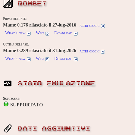
ROMSET
Prima release:
Mame 0.176 rilasciato il 27-lug-2016
altri giochi
What's new
Wiki
Download
Ultima release:
Mame 0.289 rilasciato il 31-lug-2026
altri giochi
What's new
Wiki
Download
STATO EMULAZIONE
Software:
SUPPORTATO
DATI AGGIUNTIVI