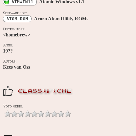
Atomic Windows v1.1
ATMWIN11
Software list:
Acorn Atom Utility ROMs
ATOM_ROM
Distributore:
<homebrew>
Anno:
19??
Autore:
Kees van Oss
CLASSIFICHE
Voto medio: