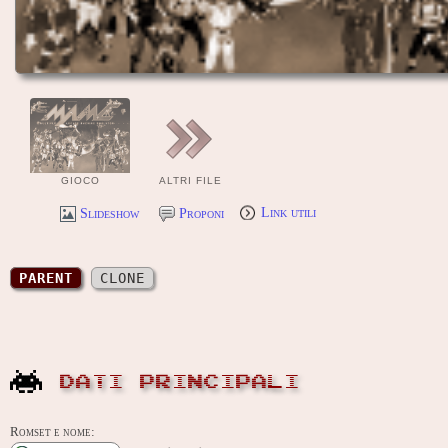
GIOCO
ALTRI FILE
Slideshow
Proponi
Link utili
PARENT
CLONE
DATI PRINCIPALI
Romset e nome: