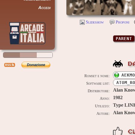
Accedi
Slideshow
Proponi
PARENT
D
AEKMO
Romset e nome:
ATOM_R
Software list:
Alan Know
Distributore:
1982
Anno:
Type LIN
Utilizzo:
Alan Know
Autore:
C