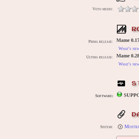
Voto medio:
R
Mame 0.176
Prima release:
What's ne
Mame 0.289
Ultima release:
What's ne
S
SUPP
Software:
D
Mostra 
Sistemi: