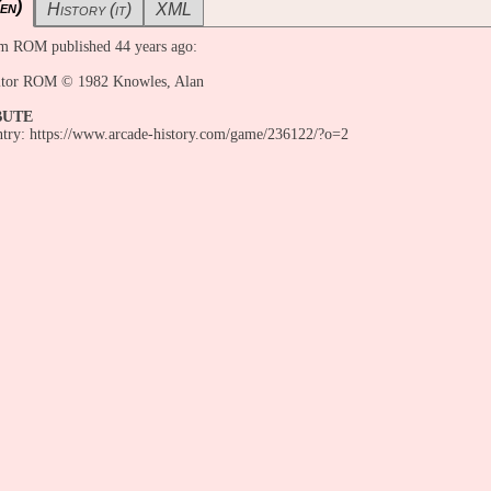
en)
History (it)
XML
m ROM published 44 years ago:
or ROM © 1982 Knowles, Alan
BUTE
entry: https://www.arcade-history.com/game/236122/?o=2