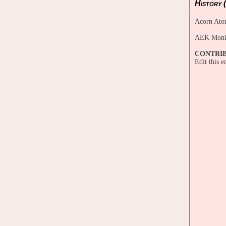
History (
Acorn Ato
AEK Monit
CONTRI
Edit this 