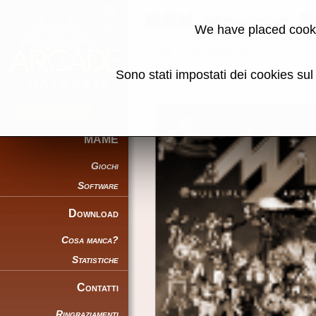
AEK Monitor 
We have placed cooki
Torna alla ricerca
Sono stati impostati dei cookies su
Condividi la pagina usando ques
MAME
Giochi
Software
Download
Cosa manca?
Statistiche
Contatti
Ringraziamenti