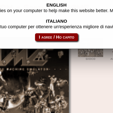
ENGLISH
ROM - Software MAME
es on your computer to help make this website better. 
ITALIANO
l tuo computer per ottenere un'esperienza migliore di na
to link:
atom_rom-aekmon
GIOCO
A