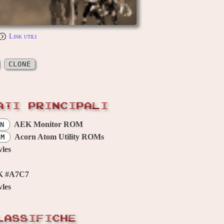
Link utili
CLONE
ATI PRINCIPALI
AEK Monitor ROM
N
Acorn Atom Utility ROMs
OM
les
K #A7C7
les
LASSIFICHE