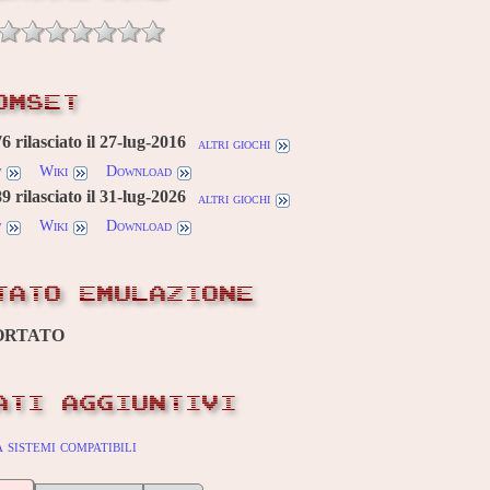
OMSET
 rilasciato il 27-lug-2016
altri giochi
w
Wiki
Download
 rilasciato il 31-lug-2026
altri giochi
w
Wiki
Download
TATO EMULAZIONE
ORTATO
ATI AGGIUNTIVI
sistemi compatibili