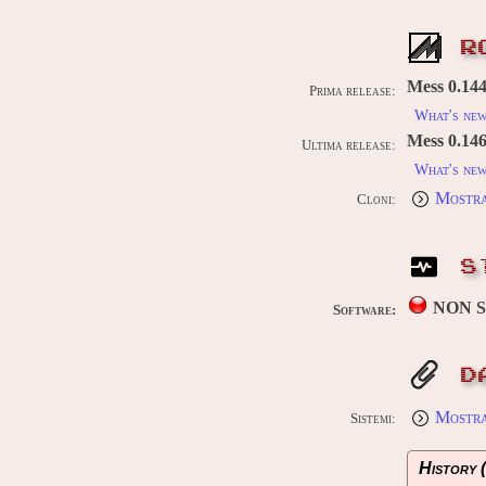
R
Mess 0.144
Prima release:
What's ne
Mess 0.146u
Ultima release:
What's ne
Mostra
Cloni:
S
NON 
Software:
D
Mostra 
Sistemi:
History (