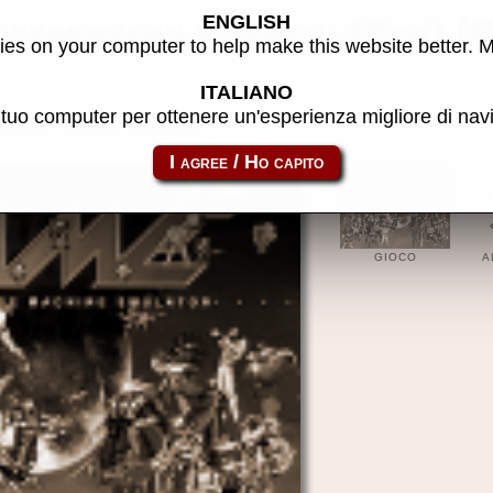
ENGLISH
iterranean Odyssey (Fra) [
es on your computer to help make this website better. 
ITALIANO
l tuo computer per ottenere un'esperienza migliore di na
to link:
cpc_flop-1001bcam
GIOCO
A