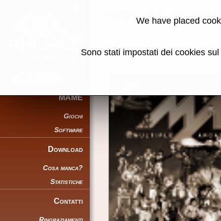
1001 BC A Med
We have placed cooki
Torna alla ricerca
Sono stati impostati dei cookies su
Condividi la pagina usando ques
MAME
Giochi
Software
Download
Cosa manca?
Statistiche
Contatti
Ringraziamenti