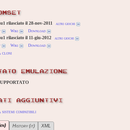
OMSET
u1 rilasciato il 28-nov-2011
altri giochi
w
Wiki
Download
1 rilasciato il 11-giu-2012
altri giochi
w
Wiki
Download
 cloni
TATO EMULAZIONE
SUPPORTATO
ATI AGGIUNTIVI
sistemi compatibili
en)
History (it)
XML