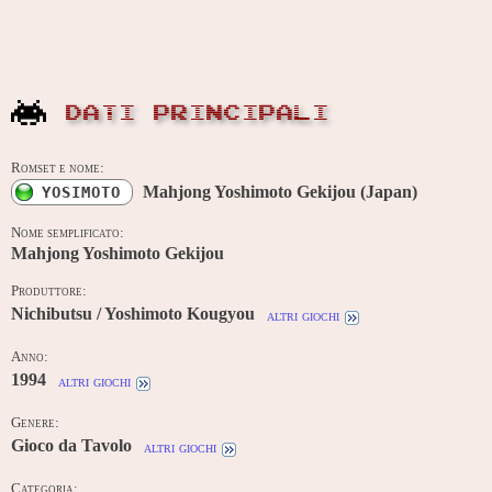
DATI PRINCIPALI
Romset e nome:
Mahjong Yoshimoto Gekijou (Japan)
YOSIMOTO
Nome semplificato:
Mahjong Yoshimoto Gekijou
Produttore:
Nichibutsu / Yoshimoto Kougyou
altri giochi
Anno:
1994
altri giochi
Genere:
Gioco da Tavolo
altri giochi
Categoria: