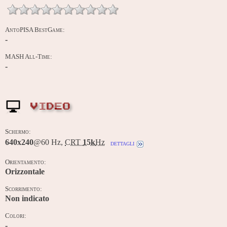
AntoPISA BestGame:
-
MASH All-Time:
-
VIDEO
Schermo:
640x240
@60 Hz,
CRT
15k
Hz
dettagli
Orientamento:
Orizzontale
Scorrimento:
Non indicato
Colori:
-