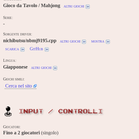
Gioco da Tavolo / Mahjong
altri giochi
Serie:
-
Sorgente driver:
nichibutsu/nbmj9195.cpp
altri giochi
mostra
scarica
GitHub
Lingua:
Giapponese
altri giochi
Giochi simili:
Cerca nel sito
INPUT / CONTROLLI
Giocatori:
Fino a
2
giocatori
(singolo)