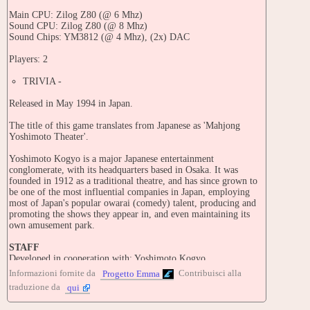
Main CPU: Zilog Z80 (@ 6 Mhz)
Sound CPU: Zilog Z80 (@ 8 Mhz)
Sound Chips: YM3812 (@ 4 Mhz), (2x) DAC
Players: 2
TRIVIA -
Released in May 1994 in Japan.
The title of this game translates from Japanese as 'Mahjong
Yoshimoto Theater'.
Yoshimoto Kogyo is a major Japanese entertainment
conglomerate, with its headquarters based in Osaka. It was
founded in 1912 as a traditional theatre, and has since grown to
be one of the most influential companies in Japan, employing
most of Japan's popular owarai (comedy) talent, producing and
promoting the shows they appear in, and even maintaining its
own amusement park.
STAFF
Developed in cooperation with: Yoshimoto Kogyo
Informazioni fornite da
Contribuisci alla
Progetto Emma
PORTS -
traduzione da
qui
CONSOLES:
Nintendo Game Boy (1994) "Nichibutsu Mahjong Yoshimoto