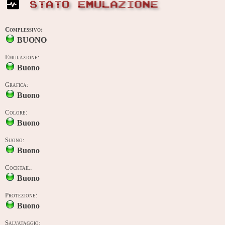
STATO EMULAZIONE
Complessivo:
BUONO
Emulazione:
Buono
Grafica:
Buono
Colore:
Buono
Suono:
Buono
Cocktail:
Buono
Protezione:
Buono
Salvataggio: