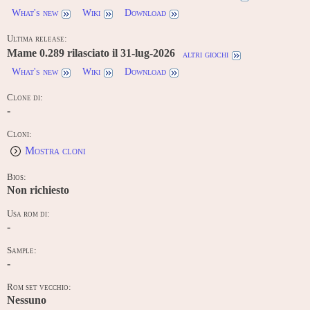
What's new
Wiki
Download
Ultima release:
Mame 0.289 rilasciato il 31-lug-2026
altri giochi
What's new
Wiki
Download
Clone di:
-
Cloni:
Mostra cloni
Bios:
Non richiesto
Usa rom di:
-
Sample:
-
Rom set vecchio:
Nessuno