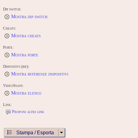
Gekijou"
Nintendo Super Famicom (1994) "Super Nichibutsu Mahjong 3
Dip switch:
- Yoshimoto Gekijou Hen"
Mostra dip switch
CONTRIBUTE -
Cheats:
Edit this entry: https://www.arcade-history.com/game/3569/?o=2
Mostra cheats
Porte:
Mostra porte
Dispositivi (rif):
Mostra referenze dispositivi
VideoSnaps:
Mostra elenco
Link:
Proponi altri link
Stampa / Esporta