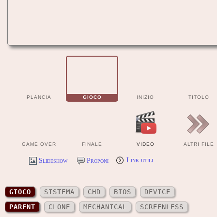
PLANCIA
GIOCO
INIZIO
TITOLO
GAME OVER
FINALE
VIDEO
ALTRI FILE
Slideshow
Proponi
Link utili
GIOCO
SISTEMA
CHD
BIOS
DEVICE
PARENT
CLONE
MECHANICAL
SCREENLESS