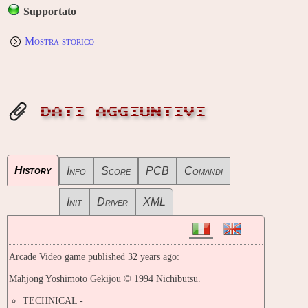
Supportato
Mostra storico
DATI AGGIUNTIVI
History
Info
Score
PCB
Comandi
Init
Driver
XML
Arcade Video game published 32 years ago:
Mahjong Yoshimoto Gekijou © 1994 Nichibutsu.
TECHNICAL -