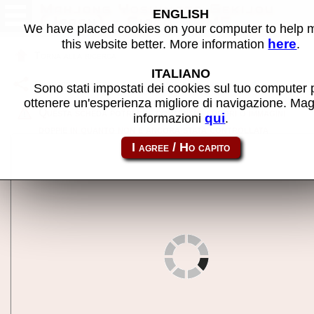
Mahjong Yoshimoto Gekijou
ENGLISH
(Japan) - Gioco MAME
We have placed cookies on your computer to help
here
this website better. More information
.
Torna alla ricerca
ITALIANO
Condividi la pagina usando questo link:
yosimoto
Sono stati impostati dei cookies sul tuo computer 
ottenere un'esperienza migliore di navigazione. Mag
Questa scheda potrebbe contenere errori o immagini
qui
informazioni
.
doppie in quanto non è ancora stata controllata