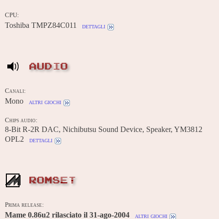
CPU:
Toshiba TMPZ84C011
dettagli
AUDIO
Canali:
Mono
altri giochi
Chips audio:
8-Bit R-2R DAC, Nichibutsu Sound Device, Speaker, YM3812
OPL2
dettagli
ROMSET
Prima release:
Mame 0.86u2 rilasciato il 31-ago-2004
altri giochi