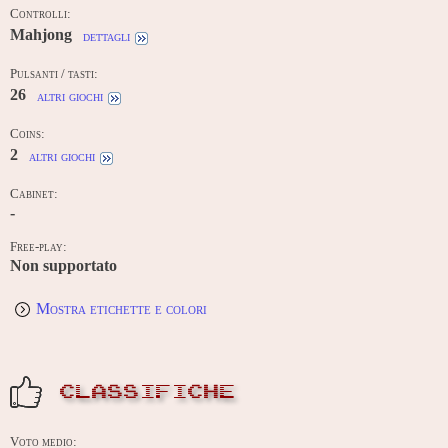
Controlli:
Mahjong
dettagli
Pulsanti / tasti:
26
altri giochi
Coins:
2
altri giochi
Cabinet:
-
Free-play:
Non supportato
Mostra etichette e colori
CLASSIFICHE
Voto medio: