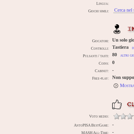
Lingua:
Cerca nel 
Giochi simili:
I
Un solo gi
Giocatori:
Tastiera
d
Controlli:
80
altri gi
Pulsanti / tasti:
0
Coins:
-
Cabinet:
Non suppo
Free-play:
Mostra
C
Voto medio:
-
AntoPISA BestGame:
-
MASH All-Time: