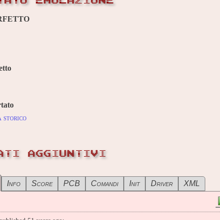
TATO EMULAZIONE
RFETTO
etto
tato
 storico
ATI AGGIUNTIVI
Info
Score
PCB
Comandi
Init
Driver
XML