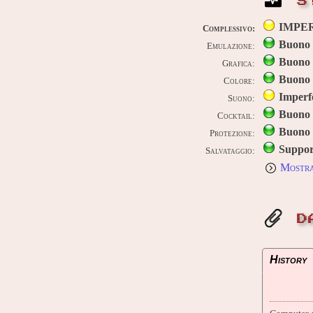
S
IMPE
Complessivo:
Buono
Emulazione:
Buono
Grafica:
Buono
Colore:
Imperf
Suono:
Buono
Cocktail:
Buono
Protezione:
Suppor
Salvataggio:
Mostra
D
History