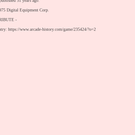
ublished 51 years ago:
75 Digital Equipment Corp.
IBUTE -
entry: https://www.arcade-history.com/game/235424/?o=2