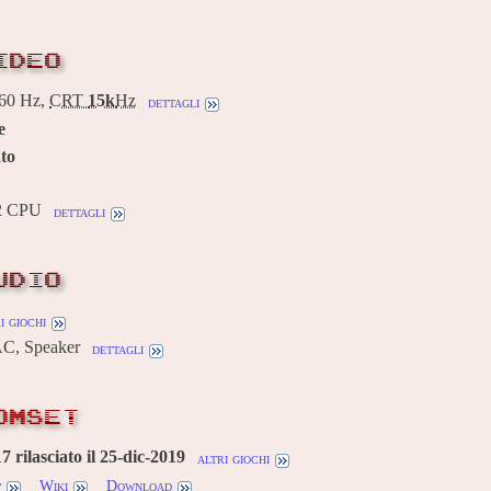
IDEO
60 Hz,
CRT
15k
Hz
dettagli
e
to
2 CPU
dettagli
UDIO
i giochi
AC, Speaker
dettagli
OMSET
 rilasciato il 25-dic-2019
altri giochi
w
Wiki
Download