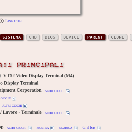
Link utili
SISTEMA
CHD
BIOS
DEVICE
PARENT
CLONE
ATI PRINCIPALI
VT52 Video Display Terminal (M4)
o Display Terminal
quipment Corporation
altri giochi
 giochi
altri giochi
/ Lavoro - Terminale
altri giochi
pp
altri giochi
mostra
scarica
GitHub