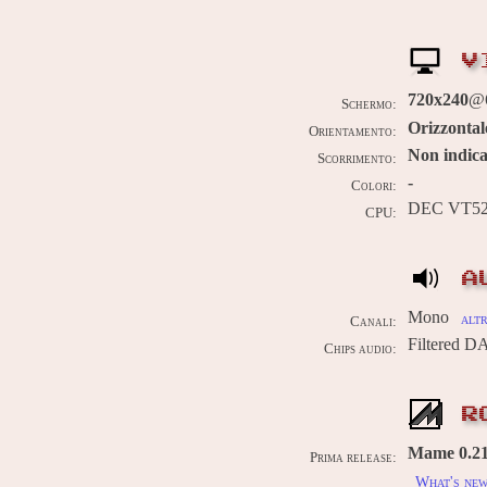
V
720x240
@
Schermo:
Orizzontal
Orientamento:
Non indica
Scorrimento:
-
Colori:
DEC VT5
CPU:
A
Mono
altr
Canali:
Filtered D
Chips audio:
R
Mame 0.217
Prima release:
What's ne