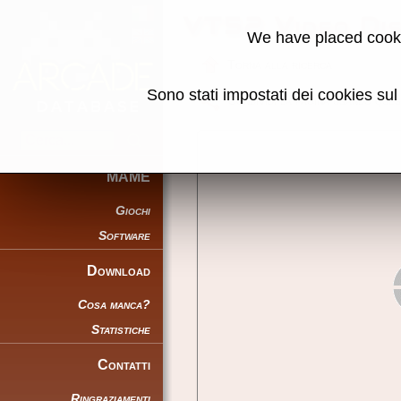
VT52 Video Di
We have placed cooki
Torna alla ricerca
Sono stati impostati dei cookies su
Condividi la pagina usando ques
MAME
Giochi
Software
Download
Cosa manca?
Statistiche
Contatti
Ringraziamenti