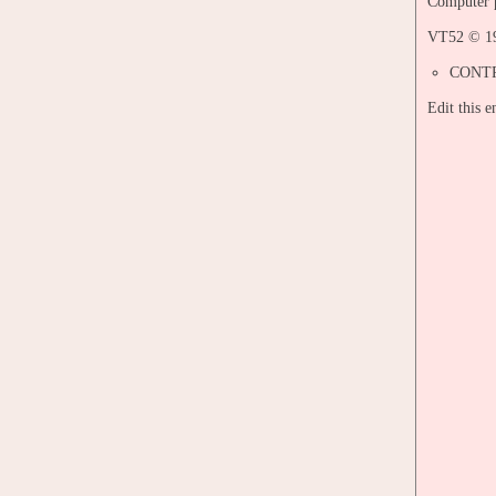
Computer p
VT52 © 19
CONTR
Edit this 