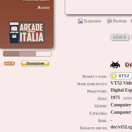
Accedi
Slideshow
Proponi
GIOCO
D
VT52
Romset e nome:
VT52 Vide
Nome semplificato:
Digital E
Produttore:
1975
altri
Anno:
Computer
Genere:
Computer 
Categoria:
-
Serie:
dec/vt52.c
Sorgente driver: