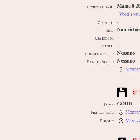
Mame 0.289
Ultima release:
What's ne
-
Clone di:
Non richie
Bios:
-
Usa rom di:
-
Sample:
Nessuno
Rom set vecchio:
Nessuno
Rom set nuovo:
Mostra
F
GOOD
Dump:
Mostra
File richiesti:
Mostra
Romset: