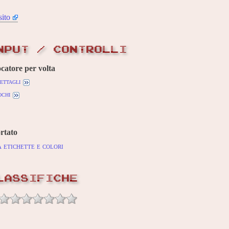
sito
NPUT / CONTROLLI
ocatore per volta
ettagli
ochi
rtato
 etichette e colori
LASSIFICHE