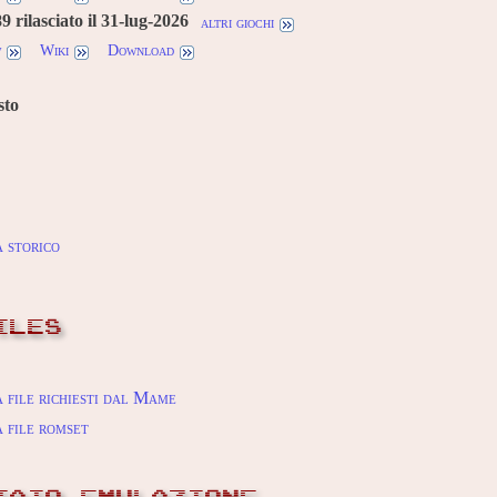
 rilasciato il 31-lug-2026
altri giochi
w
Wiki
Download
sto
 storico
ILES
 file richiesti dal Mame
 file romset