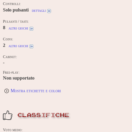
Controlli:
Solo pulsanti
dettagli
Pulsanti / tasti:
8
altri giochi
Coins:
2
altri giochi
Cabinet:
-
Free-play:
Non supportato
Mostra etichette e colori
CLASSIFICHE
Voto medio: