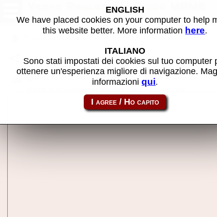
Vegas Roulette - Gioco MAME
ENGLISH
We have placed cookies on your computer to help
here
this website better. More information
.
Torna alla ricerca
ITALIANO
Condividi la pagina usando questo link:
vroulet
Sono stati impostati dei cookies sul tuo computer 
ottenere un'esperienza migliore di navigazione. Mag
Questa scheda potrebbe contenere errori o immagini
qui
informazioni
.
doppie in quanto non è ancora stata controllata