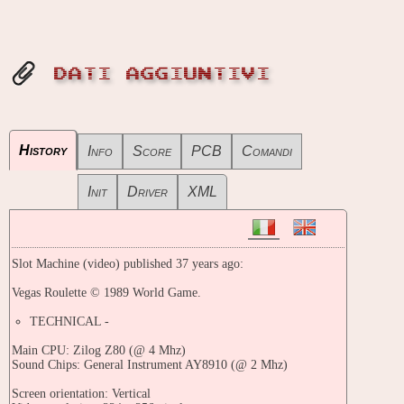
DATI AGGIUNTIVI
History
Info
Score
PCB
Comandi
Init
Driver
XML
Slot Machine (video) published 37 years ago:
Vegas Roulette © 1989 World Game.
TECHNICAL -
Main CPU: Zilog Z80 (@ 4 Mhz)
Sound Chips: General Instrument AY8910 (@ 2 Mhz)
Screen orientation: Vertical