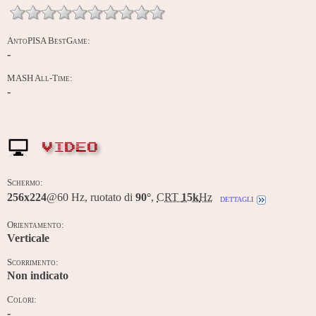
AntoPISA BestGame:
-
MASH All-Time:
-
VIDEO
Schermo:
256x224
@60 Hz, ruotato di
90°
,
CRT
15k
Hz
dettagli
Orientamento:
Verticale
Scorrimento:
Non indicato
Colori:
-