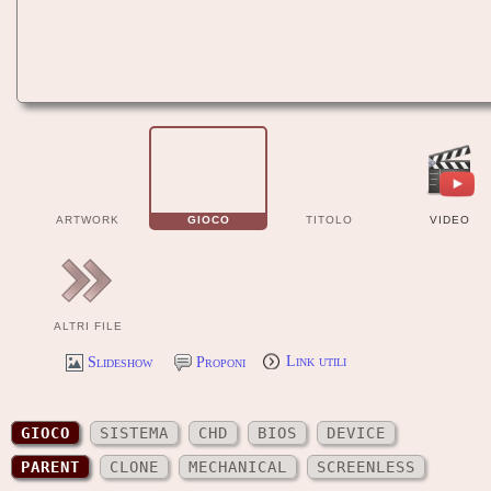
ARTWORK
GIOCO
TITOLO
VIDEO
ALTRI FILE
Slideshow
Proponi
Link utili
GIOCO
SISTEMA
CHD
BIOS
DEVICE
PARENT
CLONE
MECHANICAL
SCREENLESS