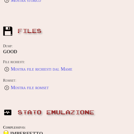
Mostra storico
FILES
Dump:
GOOD
File richiesti:
Mostra file richiesti dal Mame
Romset:
Mostra file romset
STATO EMULAZIONE
Complessivo:
IMPERFETTO