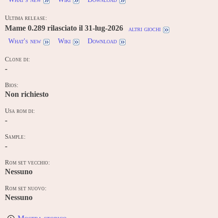
Ultima release:
Mame 0.289 rilasciato il 31-lug-2026
altri giochi
What's new
Wiki
Download
Clone di:
-
Bios:
Non richiesto
Usa rom di:
-
Sample:
-
Rom set vecchio:
Nessuno
Rom set nuovo:
Nessuno