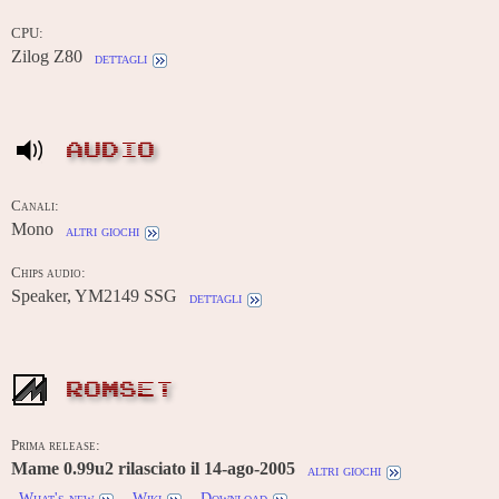
CPU:
Zilog Z80
dettagli
AUDIO
Canali:
Mono
altri giochi
Chips audio:
Speaker, YM2149 SSG
dettagli
ROMSET
Prima release:
Mame 0.99u2 rilasciato il 14-ago-2005
altri giochi
What's new
Wiki
Download