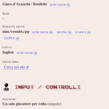
Gioco d'Azzardo / Roulette
altri giochi
Serie:
-
Sorgente driver:
misc/vroulet.cpp
altri giochi
mostra
scarica
GitHub
Lingua:
Inglese
altri giochi
Giochi simili:
Cerca nel sito
INPUT / CONTROLLI
Giocatori:
Un solo giocatore per volta
(singolo)