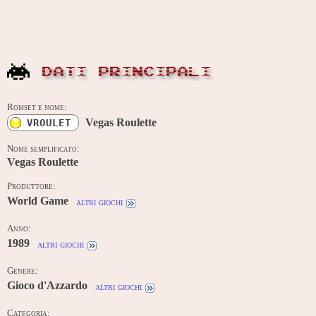
DATI PRINCIPALI
Romset e nome:
Vegas Roulette
VROULET
Nome semplificato:
Vegas Roulette
Produttore:
World Game
altri giochi
Anno:
1989
altri giochi
Genere:
Gioco d'Azzardo
altri giochi
Categoria: