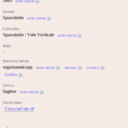
2005
altri giochi
Genere:
Sparatutto
altri giochi
Categoria:
Sparatutto / Volo Verticale
altri giochi
Serie:
-
Sorgente driver:
sega/naomi.cpp
altri giochi
mostra
scarica
GitHub
Lingua:
Inglese
altri giochi
Giochi simili:
Cerca nel sito