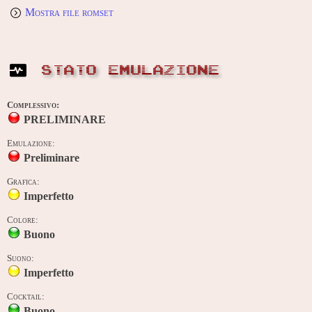
Mostra file romset
STATO EMULAZIONE
Complessivo:
PRELIMINARE
Emulazione:
Preliminare
Grafica:
Imperfetto
Colore:
Buono
Suono:
Imperfetto
Cocktail:
Buono