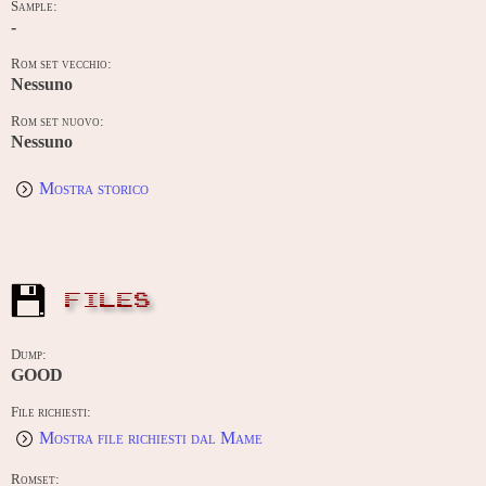
Sample:
-
Rom set vecchio:
Nessuno
Rom set nuovo:
Nessuno
Mostra storico
FILES
Dump:
GOOD
File richiesti:
Mostra file richiesti dal Mame
Romset: