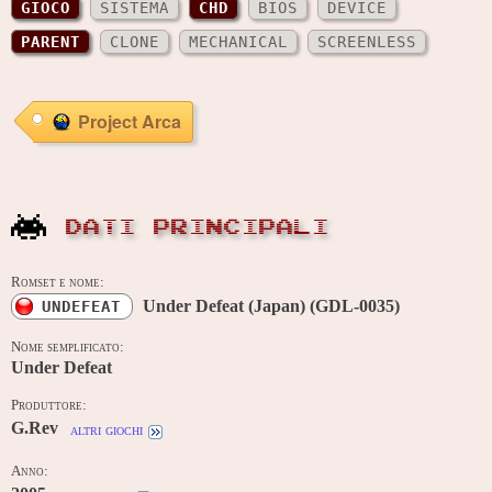
GIOCO
SISTEMA
CHD
BIOS
DEVICE
PARENT
CLONE
MECHANICAL
SCREENLESS
Project Arca
DATI PRINCIPALI
Romset e nome:
Under Defeat (Japan) (GDL-0035)
UNDEFEAT
Nome semplificato:
Under Defeat
Produttore:
G.Rev
altri giochi
Anno: