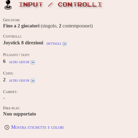
INPUT / CONTROLLI
Giocatori:
Fino a
2
giocatori
(singolo,
2
contemporanei)
Controlli:
Joystick 8 direzioni
dettagli
Pulsanti / tasti:
6
altri giochi
Coins:
2
altri giochi
Cabinet:
-
Free-play:
Non supportato
Mostra etichette e colori