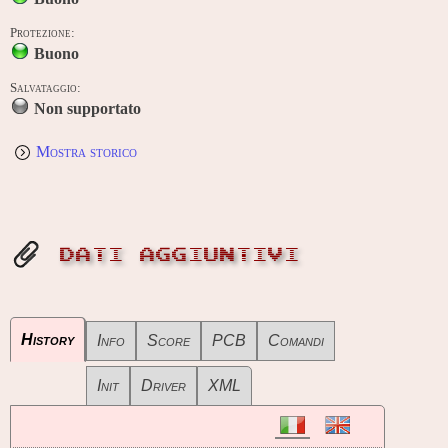
Protezione:
Buono
Salvataggio:
Non supportato
Mostra storico
DATI AGGIUNTIVI
History
Info
Score
PCB
Comandi
Init
Driver
XML