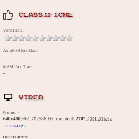
CLASSIFICHE
Voto medio:
AntoPISA BestGame:
-
MASH All-Time:
-
VIDEO
Schermo:
640x480
@61,702586 Hz, ruotato di
270°
,
CRT
31k
Hz
dettagli
Orientamento: