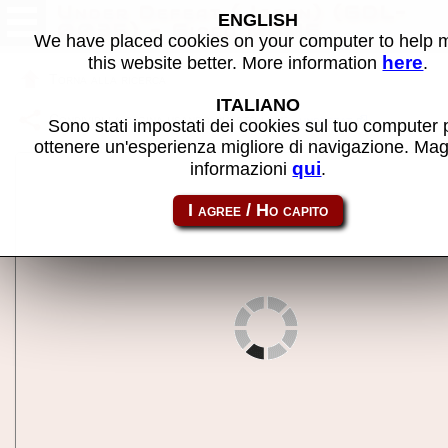
Under Defeat (Japan) (GDL-
ENGLISH
0035) - Gioco MAME
We have placed cookies on your computer to help
here
this website better. More information
.
Torna alla ricerca
ITALIANO
Condividi la pagina usando questo link:
undefeat
Sono stati impostati dei cookies sul tuo computer 
ottenere un'esperienza migliore di navigazione. Mag
qui
informazioni
.