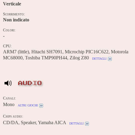
Verticale
Scorrimento:
Non indicato
Colori:
-
CPU:
ARM7 (little), Hitachi SH7091, Microchip PIC16C622, Motorola
MC68000, Toshiba TMP90PH44, Zilog Z80
dettagli
AUDIO
Canali:
Mono
altri giochi
Chips audio:
CD/DA, Speaker, Yamaha AICA
dettagli