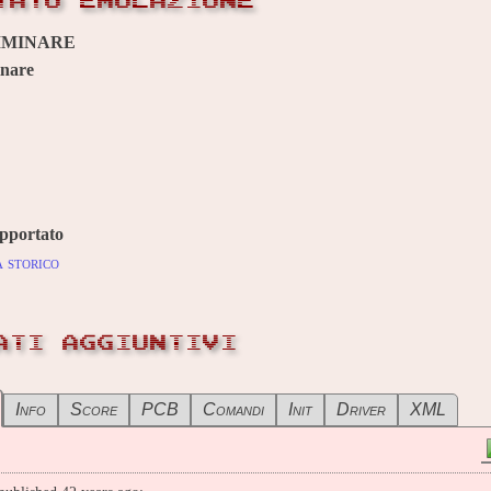
TATO EMULAZIONE
IMINARE
inare
pportato
 storico
ATI AGGIUNTIVI
Info
Score
PCB
Comandi
Init
Driver
XML