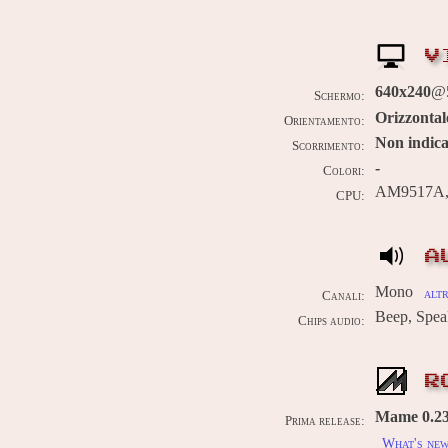
V
640x240
@
Schermo:
Orizzontal
Orientamento:
Non indica
Scorrimento:
-
Colori:
AM9517A, 
CPU:
A
Mono
altr
Canali:
Beep, Spea
Chips audio:
R
Mame 0.234
Prima release:
What's ne