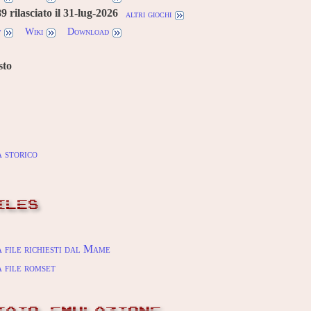
 rilasciato il 31-lug-2026
altri giochi
w
Wiki
Download
sto
 storico
ILES
 file richiesti dal Mame
 file romset