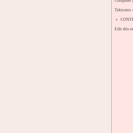
Computer p
Tektronix
CONTR
Edit this 