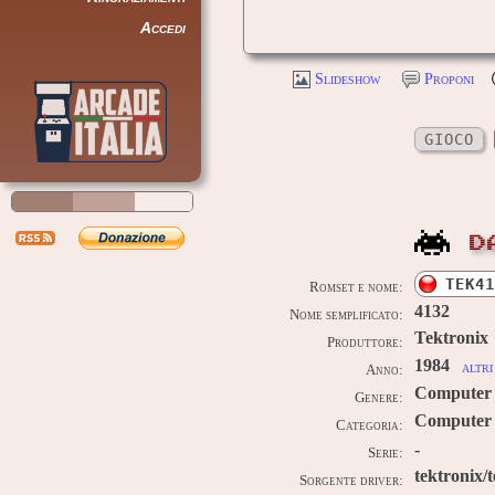
Accedi
Slideshow
Proponi
GIOCO
D
TEK41
Romset e nome:
4132
Nome semplificato:
Tektronix
Produttore:
1984
altri
Anno:
Computer
Genere:
Computer 
Categoria:
-
Serie:
tektronix/
Sorgente driver: