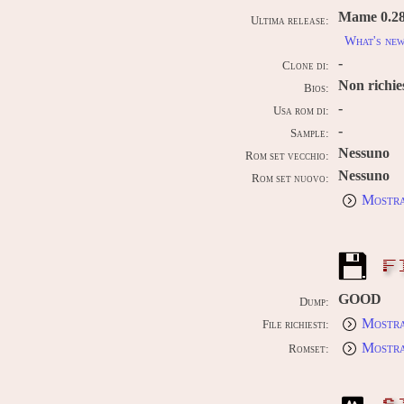
Mame 0.289
Ultima release:
What's ne
-
Clone di:
Non richie
Bios:
-
Usa rom di:
-
Sample:
Nessuno
Rom set vecchio:
Nessuno
Rom set nuovo:
Mostra
F
GOOD
Dump:
Mostra
File richiesti:
Mostra
Romset: