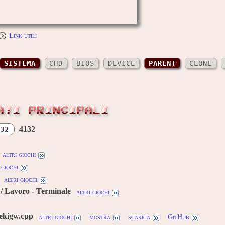
Link utili
SISTEMA
CHD
BIOS
DEVICE
PARENT
CLONE
ATI PRINCIPALI
4132
32
altri giochi
 giochi
altri giochi
/ Lavoro - Terminale
altri giochi
tekigw.cpp
altri giochi
mostra
scarica
GitHub