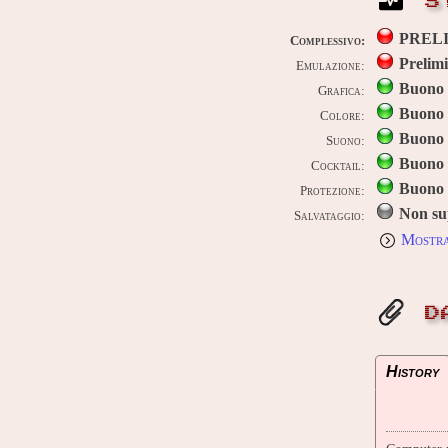
S
PREL
Complessivo:
Prelim
Emulazione:
Buono
Grafica:
Buono
Colore:
Buono
Suono:
Buono
Cocktail:
Buono
Protezione:
Non su
Salvataggio:
Mostra
D
History