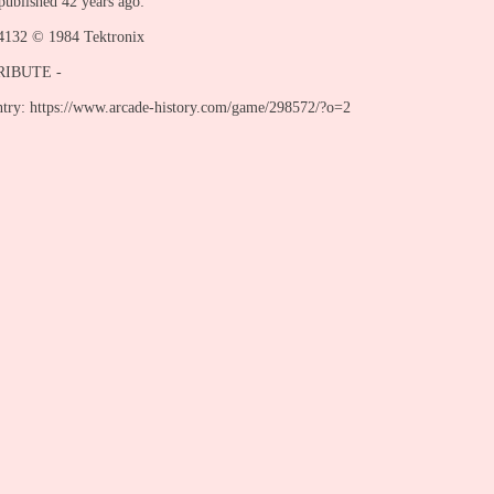
ublished 42 years ago:
 4132 © 1984 Tektronix
IBUTE -
entry: https://www.arcade-history.com/game/298572/?o=2