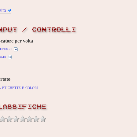
sito
NPUT / CONTROLLI
ocatore per volta
ettagli
ochi
rtato
 etichette e colori
LASSIFICHE