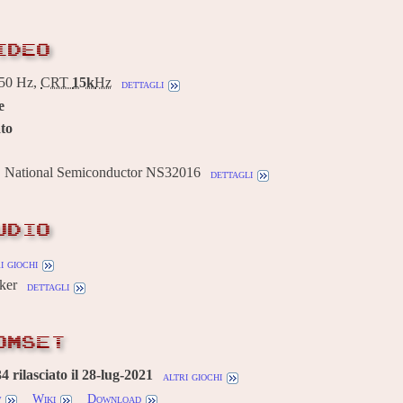
IDEO
50 Hz,
CRT
15k
Hz
dettagli
e
to
National Semiconductor NS32016
dettagli
UDIO
i giochi
ker
dettagli
OMSET
 rilasciato il 28-lug-2021
altri giochi
w
Wiki
Download