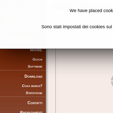
4132 - Gioco
We have placed cooki
Torna alla ricerca
Sono stati impostati dei cookies su
Condividi la pagina usando ques
MAME
Giochi
Software
Download
Cosa manca?
Statistiche
Contatti
Ringraziamenti