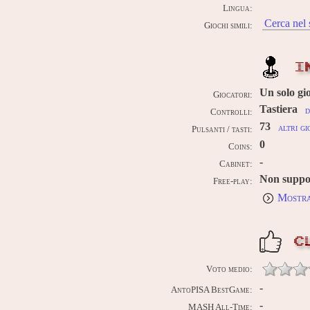
Lingua:
Cerca nel 
Giochi simili:
I
Un solo gi
Giocatori:
Tastiera
d
Controlli:
73
altri gi
Pulsanti / tasti:
0
Coins:
-
Cabinet:
Non suppo
Free-play:
Mostra
C
Voto medio:
-
AntoPISA BestGame:
-
MASH All-Time: