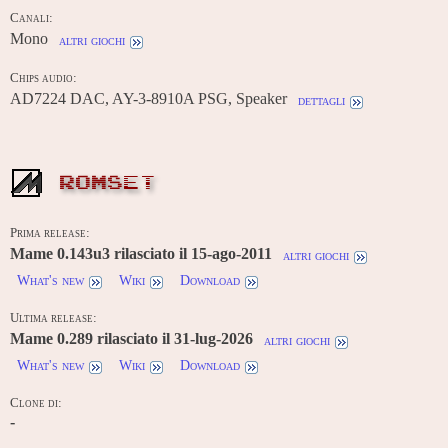
Canali:
Mono
altri giochi
Chips audio:
AD7224 DAC, AY-3-8910A PSG, Speaker
dettagli
ROMSET
Prima release:
Mame 0.143u3 rilasciato il 15-ago-2011
altri giochi
What's new
Wiki
Download
Ultima release:
Mame 0.289 rilasciato il 31-lug-2026
altri giochi
What's new
Wiki
Download
Clone di:
-