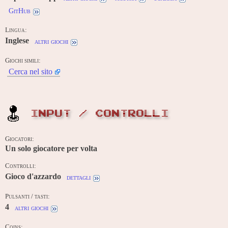
GitHub
Lingua:
Inglese
altri giochi
Giochi simili:
Cerca nel sito
INPUT / CONTROLLI
Giocatori:
Un solo giocatore per volta
Controlli:
Gioco d'azzardo
dettagli
Pulsanti / tasti:
4
altri giochi
Coins: