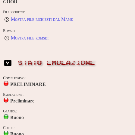
GOOD
File richiesti:
Mostra file richiesti dal Mame
Romset:
Mostra file romset
STATO EMULAZIONE
Complessivo:
PRELIMINARE
Emulazione:
Preliminare
Grafica:
Buono
Colore:
Buono