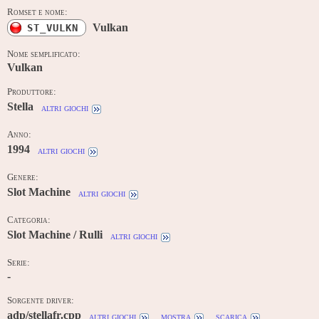
Romset e nome:
Vulkan
ST_VULKN
Nome semplificato:
Vulkan
Produttore:
Stella
altri giochi
Anno:
1994
altri giochi
Genere:
Slot Machine
altri giochi
Categoria:
Slot Machine / Rulli
altri giochi
Serie:
-
Sorgente driver:
adp/stellafr.cpp
altri giochi
mostra
scarica