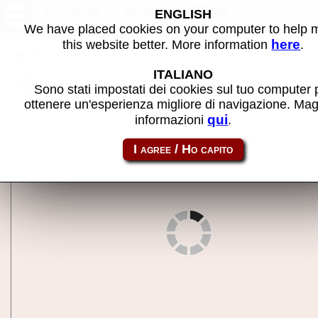
Vulkan - Gioco MAME
ENGLISH
We have placed cookies on your computer to help
here
this website better. More information
.
Torna alla ricerca
ITALIANO
Condividi la pagina usando questo link:
st_vulkn
Sono stati impostati dei cookies sul tuo computer 
ottenere un'esperienza migliore di navigazione. Mag
qui
informazioni
.