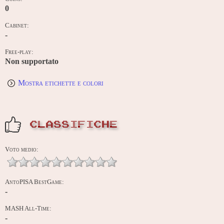
0
Cabinet:
-
Free-play:
Non supportato
Mostra etichette e colori
CLASSIFICHE
Voto medio:
AntoPISA BestGame:
-
MASH All-Time:
-