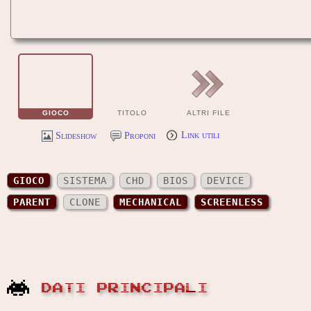
GIOCO
TITOLO
ALTRI FILE
Slideshow
Proponi
Link utili
GIOCO
SISTEMA
CHD
BIOS
DEVICE
PARENT
CLONE
MECHANICAL
SCREENLESS
DATI PRINCIPALI