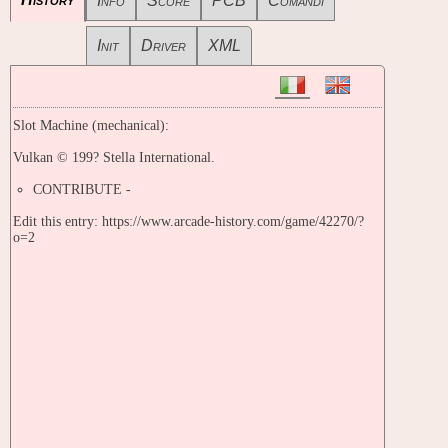
Info
Score
PCB
Comandi
Init
Driver
XML
Slot Machine (mechanical):
Vulkan © 199? Stella International.
CONTRIBUTE -
Edit this entry: https://www.arcade-history.com/game/42270/?
o=2