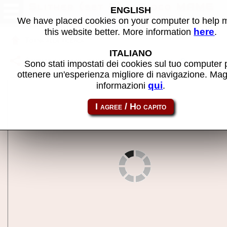
Slither (set 2) - Gioco MAME
ENGLISH
We have placed cookies on your computer to help
here
this website better. More information
.
Torna alla ricerca
ITALIANO
Condividi la pagina usando questo link:
slithera
Sono stati impostati dei cookies sul tuo computer 
ottenere un'esperienza migliore di navigazione. Mag
qui
informazioni
.