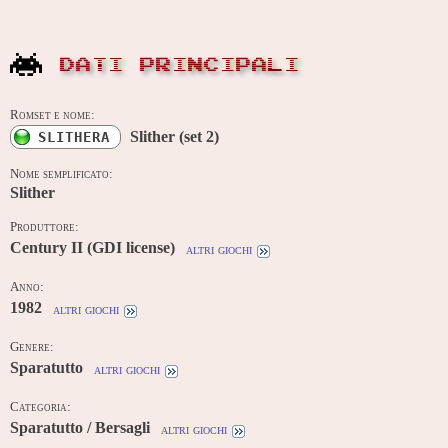
DATI PRINCIPALI
Romset e nome:
Slither (set 2)
SLITHERA
Nome semplificato:
Slither
Produttore:
Century II (GDI license)
altri giochi
Anno:
1982
altri giochi
Genere:
Sparatutto
altri giochi
Categoria:
Sparatutto / Bersagli
altri giochi