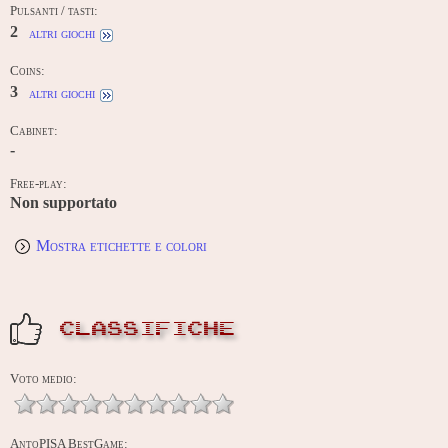
Pulsanti / tasti:
2
altri giochi
Coins:
3
altri giochi
Cabinet:
-
Free-play:
Non supportato
Mostra etichette e colori
CLASSIFICHE
Voto medio:
AntoPISA BestGame: