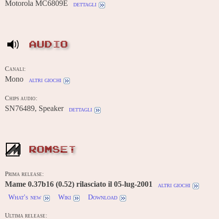
Motorola MC6809E
dettagli
AUDIO
Canali:
Mono
altri giochi
Chips audio:
SN76489, Speaker
dettagli
ROMSET
Prima release:
Mame 0.37b16 (0.52) rilasciato il 05-lug-2001
altri giochi
What's new
Wiki
Download
Ultima release: