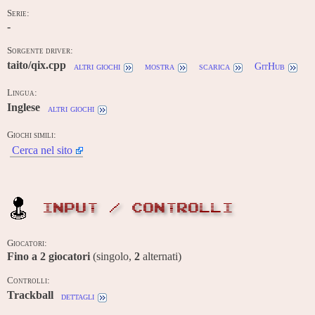
Serie:
-
Sorgente driver:
taito/qix.cpp
altri giochi
mostra
scarica
GitHub
Lingua:
Inglese
altri giochi
Giochi simili:
Cerca nel sito
INPUT / CONTROLLI
Giocatori:
Fino a
2
giocatori
(singolo,
2
alternati)
Controlli:
Trackball
dettagli