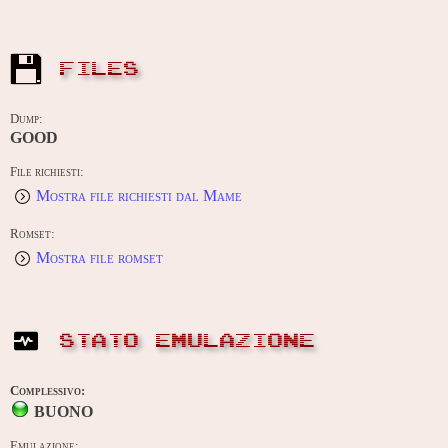
FILES
Dump:
GOOD
File richiesti:
Mostra file richiesti dal Mame
Romset:
Mostra file romset
STATO EMULAZIONE
Complessivo:
BUONO
Emulazione: