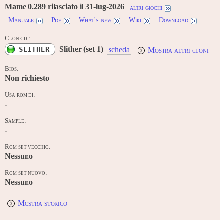
Mame 0.289 rilasciato il 31-lug-2026
altri giochi
Manuale
Pdf
What's new
Wiki
Download
Clone di:
Slither (set 1)
SLITHER
scheda
Mostra altri cloni
Bios:
Non richiesto
Usa rom di:
-
Sample:
-
Rom set vecchio:
Nessuno
Rom set nuovo:
Nessuno
Mostra storico