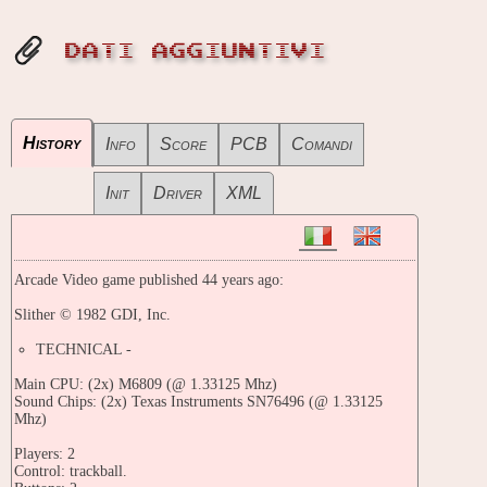
DATI AGGIUNTIVI
History
Info
Score
PCB
Comandi
Init
Driver
XML
Arcade Video game published 44 years ago:
Slither © 1982 GDI, Inc.
TECHNICAL -
Main CPU: (2x) M6809 (@ 1.33125 Mhz)
Sound Chips: (2x) Texas Instruments SN76496 (@ 1.33125
Mhz)
Players: 2
Control: trackball.