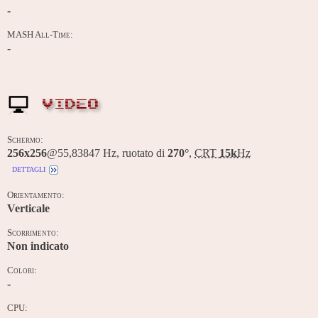
-
MASH All-Time:
-
VIDEO
Schermo:
256x256
@55,83847 Hz, ruotato di
270°
,
CRT
15k
Hz
dettagli
Orientamento:
Verticale
Scorrimento:
Non indicato
Colori:
-
CPU: