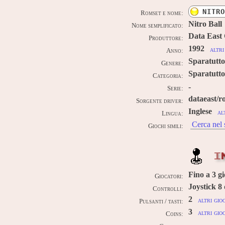
NITRO
Romset e nome:
Nitro Ball
Nome semplificato:
Data East
Produttore:
1992
altri
Anno:
Sparatutto
Genere:
Sparatutt
Categoria:
-
Serie:
dataeast/r
Sorgente driver:
Inglese
al
Lingua:
Cerca nel 
Giochi simili:
I
Fino a
3
gi
Giocatori:
Joystick 8 
Controlli:
2
altri gio
Pulsanti / tasti:
3
altri gio
Coins:
-