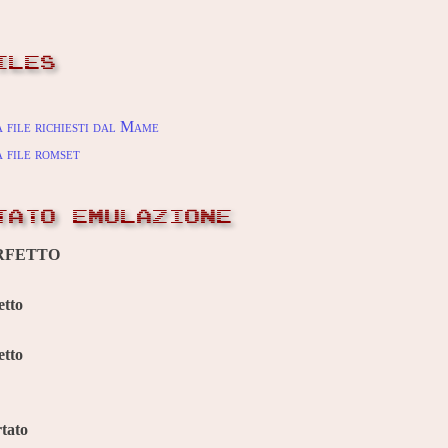
ILES
 file richiesti dal Mame
 file romset
TATO EMULAZIONE
RFETTO
etto
etto
tato