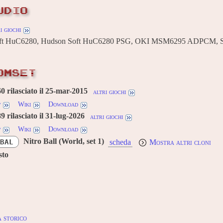
UDIO
i giochi
ft HuC6280, Hudson Soft HuC6280 PSG, OKI MSM6295 ADPCM, 
OMSET
 rilasciato il 25-mar-2015
altri giochi
w
Wiki
Download
 rilasciato il 31-lug-2026
altri giochi
w
Wiki
Download
Nitro Ball (World, set 1)
BAL
scheda
Mostra altri cloni
sto
 storico