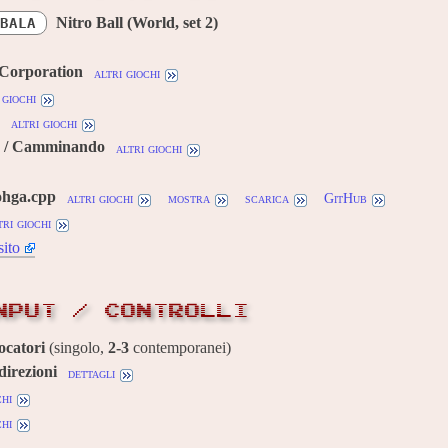
Nitro Ball (World, set 2)
BALA
 Corporation
altri giochi
 giochi
altri giochi
o / Camminando
altri giochi
ohga.cpp
altri giochi
mostra
scarica
GitHub
tri giochi
sito
NPUT / CONTROLLI
ocatori
(singolo,
2-3
contemporanei)
direzioni
dettagli
chi
chi