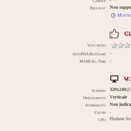
Cabinet:
Non suppo
Free-play:
Mostra
C
Voto medio:
-
AntoPISA BestGame:
-
MASH All-Time:
V
320x240
@5
Schermo:
Verticale
Orientamento:
Non indica
Scorrimento:
-
Colori:
Hudson So
CPU: