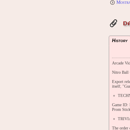
Mostra
D
History
Arcade Vid
Nitro Ball
Export rel
itself; "Gu
TECHN
Game ID: 
Prom Stic
TRIVI
The order o