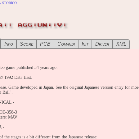
 storico
ATI AGGIUNTIVI
Info
Score
PCB
Comandi
Init
Driver
XML
eo game published 34 years ago:
 © 1992 Data East.
ease. Game developed in Japan. See the original Japanese version entry for mo
n Ball".
ICAL -
DE-358-3
kers: MAV
A -
f the stages is a bit different from the Japanese release: