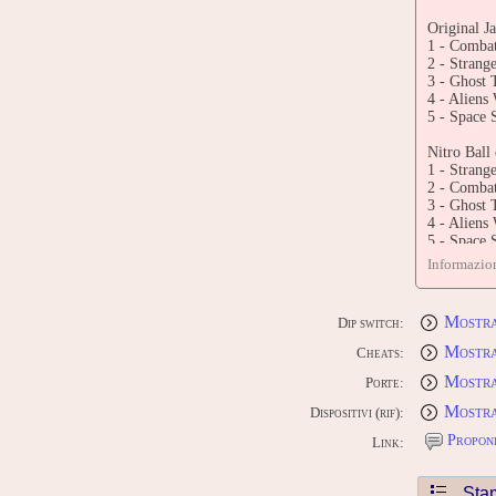
Original J
1 - Combat
2 - Strang
3 - Ghost
4 - Aliens
5 - Space 
Nitro Ball 
1 - Strang
2 - Combat
3 - Ghost
4 - Aliens
5 - Space 
Informazion
CONTR
Edit this 
Mostra
Dip switch:
Mostra
Cheats:
Mostra
Porte:
Mostra 
Dispositivi (rif):
Proponi
Link:
Sta