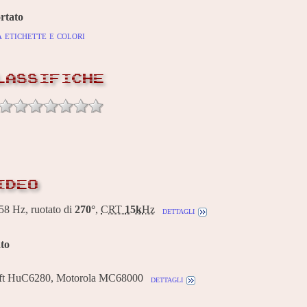
rtato
 etichette e colori
LASSIFICHE
IDEO
8 Hz, ruotato di
270°
,
CRT
15k
Hz
dettagli
to
ft HuC6280, Motorola MC68000
dettagli