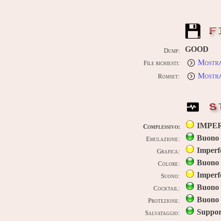
F
GOOD
Dump:
Mostra
File richiesti:
Mostra
Romset:
S
IMPE
Complessivo:
Buono
Emulazione:
Imperf
Grafica:
Buono
Colore:
Imperf
Suono:
Buono
Cocktail:
Buono
Protezione:
Suppor
Salvataggio: