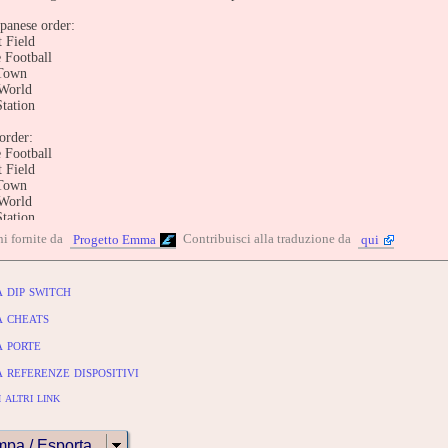
apanese order:
 Field
e Football
 Town
 World
Station
order:
e Football
 Field
 Town
 World
Station
i fornite da
Contribuisci alla traduzione da
Progetto Emma
qui
IBUTE -
entry: https://www.arcade-history.com/game/1854/?o=2
 dip switch
 cheats
 porte
referenze dispositivi
 altri link
mpa / Esporta