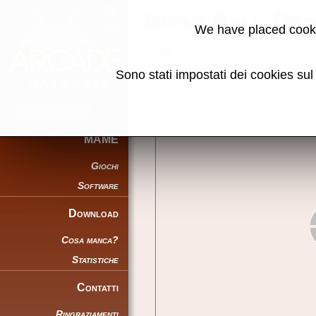
Nitro Ball (Wo
We have placed cooki
Torna alla ricerca
Sono stati impostati dei cookies su
Condividi la pagina usando ques
MAME
Giochi
Software
Download
Cosa manca?
Statistiche
Contatti
Ringraziamenti