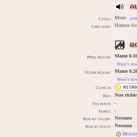
A
Mono
altr
Canali:
Hudson So
Chips audio:
R
Mame 0.160
Prima release:
What's ne
Mame 0.289
Ultima release:
What's ne
NITRO
Clone di:
Non richie
Bios:
-
Usa rom di:
-
Sample:
Nessuno
Rom set vecchio:
Nessuno
Rom set nuovo:
Mostra