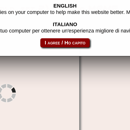
ENGLISH
rld, set 2) - Gioco MAME
es on your computer to help make this website better. 
ITALIANO
l tuo computer per ottenere un'esperienza migliore di na
to link:
nitrobala