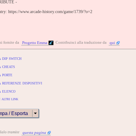
IBUTE -
entry: https://www.arcade-history.com/game/1739/?o=2
i fornite da
Contribuisci alla traduzione da
Progetto Emma
qui
 dip switch
 cheats
 porte
referenze dispositivi
 elenco
 altri link
mpa / Esporta
alalo tramite
questa pagina