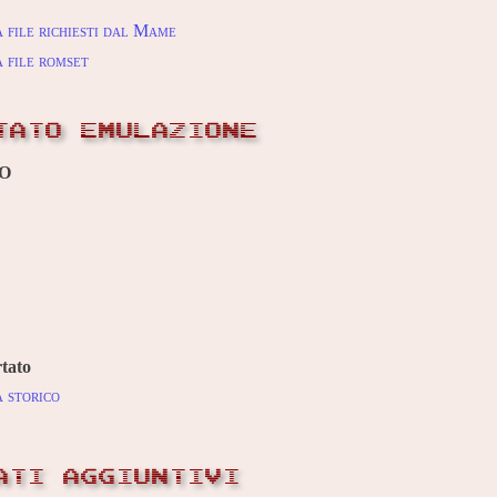
 file richiesti dal Mame
 file romset
TATO EMULAZIONE
O
tato
 storico
ATI AGGIUNTIVI