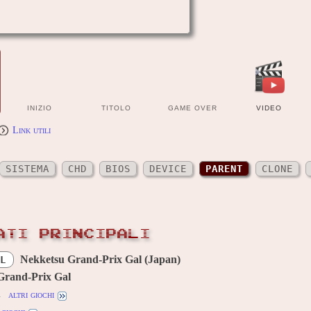
INIZIO
TITOLO
GAME OVER
VIDEO
Link utili
SISTEMA
CHD
BIOS
DEVICE
PARENT
CLONE
ATI PRINCIPALI
Nekketsu Grand-Prix Gal (Japan)
L
Grand-Prix Gal
u
altri giochi