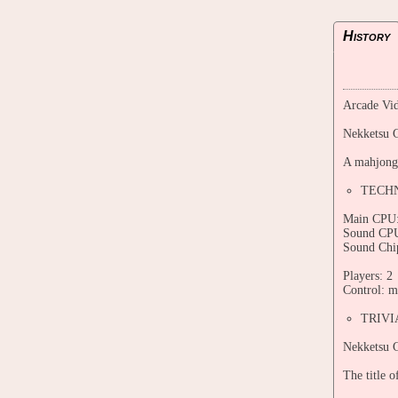
History
Arcade Vid
Nekketsu G
A mahjong 
TECHN
Main CPU:
Sound CPU
Sound Chi
Players: 2
Control: 
TRIVI
Nekketsu G
The title 