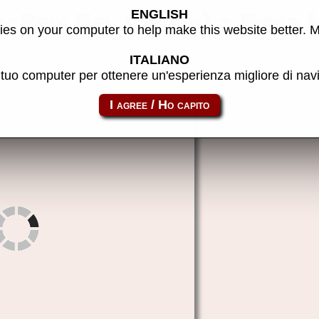
ENGLISH
d-Prix Gal (Japan) - Gioco
es on your computer to help make this website better. 
ITALIANO
l tuo computer per ottenere un'esperienza migliore di na
to link:
ngpgal