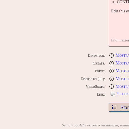
CONTR
Edit this 
Informazion
Mostra
Dip switch:
Mostra
Cheats:
Mostra
Porte:
Mostra 
Dispositivi (rif):
Mostra
VideoSnaps:
Proponi
Link:
Sta
Se noti qualche errore o inesattezza, segn