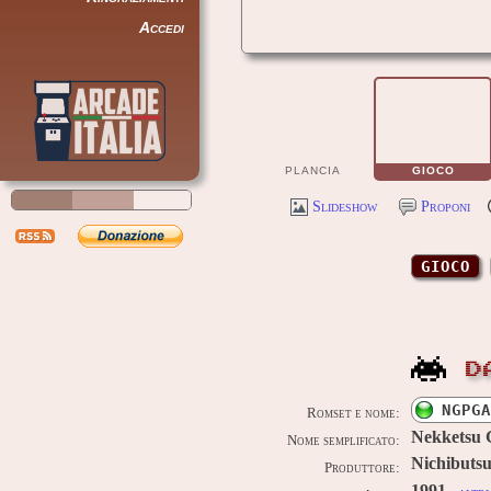
Accedi
PLANCIA
GIOCO
Slideshow
Proponi
GIOCO
D
NGPGA
Romset e nome:
Nekketsu 
Nome semplificato:
Nichibuts
Produttore: