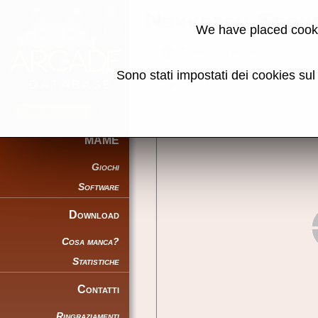
Nekketsu Gran
We have placed cooki
Torna alla ricerca
Sono stati impostati dei cookies su
Condividi la pagina usando ques
MAME
Giochi
Software
Download
Cosa manca?
Statistiche
Contatti
Ringraziamenti