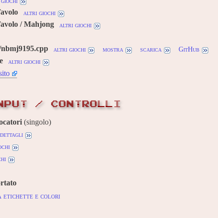
 giochi
Tavolo
altri giochi
Tavolo / Mahjong
altri giochi
u/nbmj9195.cpp
altri giochi
mostra
scarica
GitHub
e
altri giochi
sito
NPUT / CONTROLLI
ocatori
(singolo)
dettagli
ochi
chi
rtato
 etichette e colori