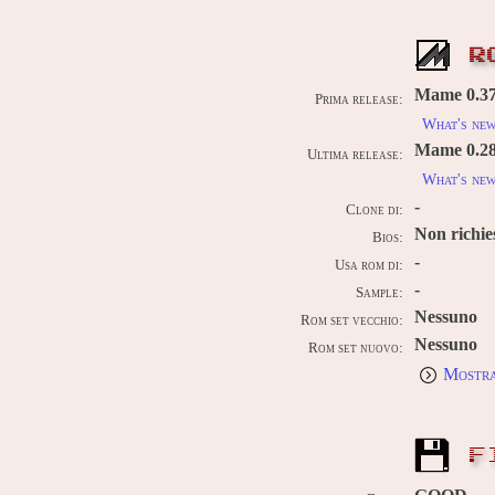
R
Mame 0.37b
Prima release:
What's ne
Mame 0.289
Ultima release:
What's ne
-
Clone di:
Non richie
Bios:
-
Usa rom di:
-
Sample:
Nessuno
Rom set vecchio:
Nessuno
Rom set nuovo:
Mostra
F