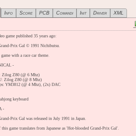
Info
Score
PCB
Comandi
Init
Driver
XML
eo game published 35 years ago:
rand-Prix Gal © 1991 Nichibutsu.
game with a race car theme.
ICAL -
 Zilog Z80 (@ 6 Mhz)
: Zilog Z80 (@ 8 Mhz)
ps: YM3812 (@ 4 Mhz), (2x) DAC
mahjong keyboard
A -
rand-Prix Gal was released in July 1991 in Japan.
of this game translates from Japanese as 'Hot-blooded Grand-Prix Gal'.