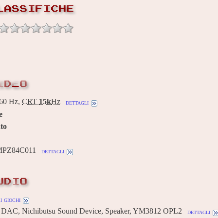
LASSIFICHE
IDEO
60 Hz,
CRT
15k
Hz
dettagli
e
to
TMPZ84C011
dettagli
UDIO
i giochi
R DAC, Nichibutsu Sound Device, Speaker, YM3812 OPL2
dettagli