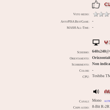
C
Voto medio:
-
AntoPISA BestGame:
-
MASH All-Time:
V
640x240
@
Schermo:
Orizzontal
Orientamento:
Non indica
Scorrimento:
-
Colori:
Toshiba 
CPU:
A
Mono
altr
Canali:
8-Bit R-2
Chips audio: