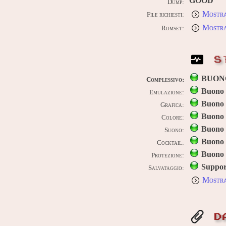
GOOD
Dump:
Mostra
File richiesti:
Mostra
Romset:
S
BUON
Complessivo:
Buono
Emulazione:
Buono
Grafica:
Buono
Colore:
Buono
Suono:
Buono
Cocktail:
Buono
Protezione:
Suppor
Salvataggio:
Mostra
D