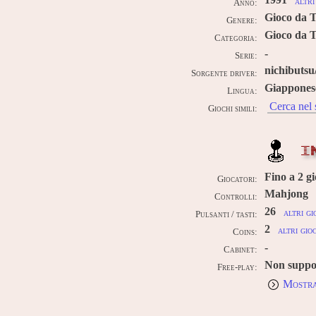
1991
altri
Anno:
Gioco da 
Genere:
Gioco da 
Categoria:
-
Serie:
nichibuts
Sorgente driver:
Giappones
Lingua:
Cerca nel 
Giochi simili:
I
Fino a
2
gi
Giocatori:
Mahjong
Controlli:
26
altri gi
Pulsanti / tasti:
2
altri gio
Coins:
-
Cabinet:
Non suppo
Free-play:
Mostra