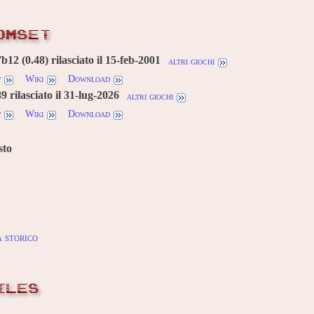
OMSET
12 (0.48) rilasciato il 15-feb-2001
altri giochi
w
Wiki
Download
 rilasciato il 31-lug-2026
altri giochi
w
Wiki
Download
sto
 storico
ILES